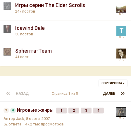
Игры серии The Elder Scrolls
247
постов
Icewind Dale
50
постов
Spherrra-Team
41
пост
СОРТИРОВКА
НАЗАД
Страница 1 из 8
ДАЛЕЕ
Игровые жанры
1
2
3
4
Автор
Jack
,
8 марта, 2007
52
ответа
47.2 тыс
просмотров