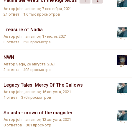
Pathfinder Wrath of the Righteous
1
2
Автор
john_anisimov
,
7 сентября, 2021
21
ответ
1.6 тыс
просмотров
Treasure of Nadia
Автор
john_anisimov
,
17 июля, 2021
3
ответа
523
просмотра
NWN
Автор
Sega
,
28 августа, 2021
2
ответа
402
просмотра
Legacy Tales: Mercy Of The Gallows
Автор
john_anisimov
,
16 августа, 2021
1
ответ
370
просмотров
Solasta - crown of the magister
Автор
john_anisimov
,
12 августа, 2021
0
ответов
301
просмотр