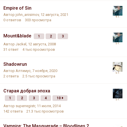
Empire of Sin
Автор
john_anisimov
,
12 августа, 2021
0
ответов
303
просмотра
Mount&blade
1
2
3
Автор
Jackel
,
12 августа, 2008
31
ответ
4 тыс
просмотров
Shadowrun
Автор
Алтимус
,
7 ноября, 2020
2
ответа
2.5 тыс
просмотра
Старая добрая эпоха
1
2
3
4
10
Автор
superregistr
,
11 июля, 2014
142
ответа
21.3 тыс
просмотров
Vampire: The Masquerade – Bloodlines 2