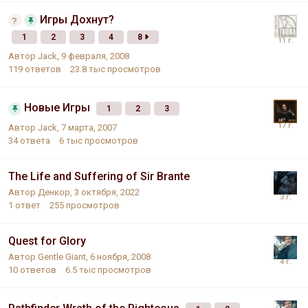
Игры Дохнут?
1
2
3
4
8
Автор
Jack
,
9 февраля, 2008
119
ответов
23.8 тыс
просмотров
Новые Игры
1
2
3
Автор
Jack
,
7 марта, 2007
34
ответа
6 тыс
просмотров
The Life and Suffering of Sir Brante
Автор
Денкоp
,
3 октября, 2022
1
ответ
255
просмотров
Quest for Glory
Автор
Gentle Giant
,
6 ноября, 2008
10
ответов
6.5 тыс
просмотров