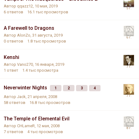
Автор
qqazz12
,
10 мая, 2019
6
ответов
16.1 тыс
просмотров
A Farewell to Dragons
Автор
AlonZo
,
31 августа, 2019
0
ответов
1.8 тыс
просмотров
Kenshi
Автор
Vano270
,
16 января, 2019
1
ответ
1.4 тыс
просмотра
Neverwinter Nights
1
2
3
4
Автор
Jack
,
21 апреля, 2008
58
ответов
16.8 тыс
просмотров
The Temple of Elemental Evil
Автор
CHLameR
,
12 мая, 2008
7
ответов
4 тыс
просмотров