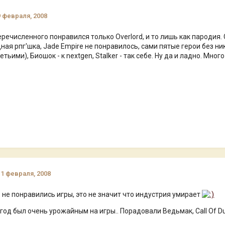
9 февраля, 2008
речисленного понравился только Overlord, и то лишь как пародия. 
ная рпг'шка, Jade Empire не понравилось, сами пятые герои без н
тьими), Биошок - к nextgen, Stalker - так себе. Ну да и ладно. Много
11 февраля, 2008
е не понравились игры, это не значит что индустрия умирает
од был очень урожайным на игры.. Порадовали Ведьмак, Call Of Duty