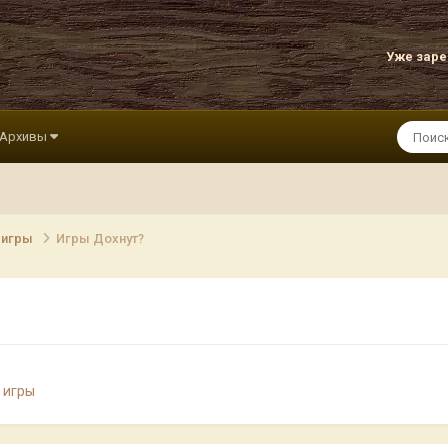
Уже зар
Архивы
 игры
Игры Дохнут?
 игры