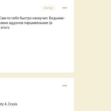
Автор
Сам по себе быстро наскучил. Ведьмак -
икаких аддонов паршивенькие (в
 этого.
 4, Crysis.