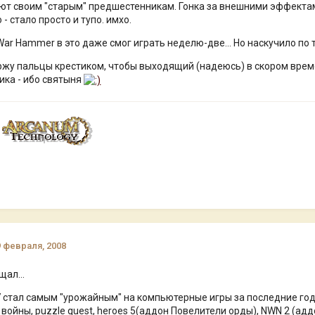
ют своим "старым" предшестенникам. Гонка за внешними эффекта
 стало просто и тупо. имхо.
War Hammer в это даже смог играть неделю-две... Но наскучило по 
ржу пальцы крестиком, чтобы выходящий (надеюсь) в скором време
ка - ибо святыня
9 февраля, 2008
щал...
стал самым "урожайным" на компьютерные игры за последние года 4.
кс войны, puzzle quest, heroes 5(аддон Повелители орды), NWN 2 (аддо