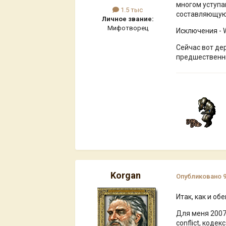
многом уступа
1.5 тыс
составляющую -
Личное звание:
Мифотворец
Исключения - 
Сейчас вот де
предшественни
Korgan
Опубликовано
Итак, как и обе
Для меня 2007 
conflict, коде