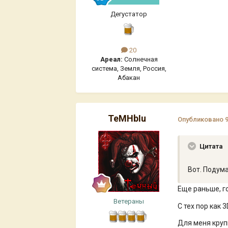
Дегустатор
20
Ареал:
Солнечная
система, Земля, Россия,
Абакан
TeMHbIu
Опубликовано
Цитата
Вот. Подум
Еще раньше, го
Ветераны
С тех пор как 
Для меня крупн