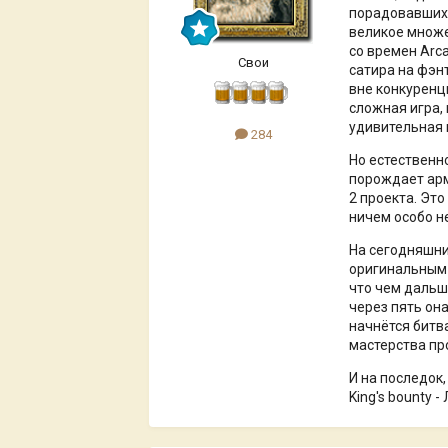
порадовавших 
великое множе
со времен Arc
Свои
сатира на фэнт
вне конкуренц
сложная игра,
удивительная и
284
Но естественн
порождает арм
2 проекта. Эт
ничем особо н
На сегодняшни
оригинальным 
что чем дальш
через пять он
начнётся битв
мастерства пр
И на последок,
King's bounty 