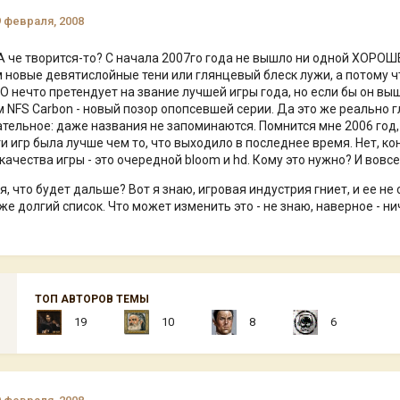
9 февраля, 2008
 А че творится-то? С начала 2007го года не вышло ни одной ХОРОШЕ
м новые девятислойные тени или глянцевый блеск лужи, а потому ч
ЭТО нечто претендует на звание лучшей игры года, но если бы он выше
 NFS Carbon - новый позор опопсевшей серии. Да это же реально гл
тельное: даже названия не запоминаются. Помнится мне 2006 год, 
ти игр была лучше чем то, что выходило в последнее время. Нет, к
качества игры - это очередной bloom и hd. Кому это нужно? И вовс
, что будет дальше? Вот я знаю, игровая индустрия гниет, и ее не 
тоже долгий список. Что может изменить это - не знаю, наверное - ни
ТОП АВТОРОВ ТЕМЫ
19
10
8
6