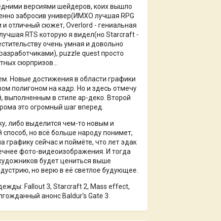
следними версиями шейдеров, коих вышло
шенно забросив универ(ИМХО лучшая RPG
 и отличный сюжет, Overlord - гениальная
 лучшая RTS которую я видел(но Starcraft -
естительству очень умная и довольно
разработчиками), puzzle quest просто
тных сюрпризов...
нем. Новые достижения в области графики
м полигоном на кадр. Но и здесь отмечу
й, выполненным в стиле ар-деко. Второй
прома это огромный шаг вперед.
у, либо выделится чем-то новым и
способ, но всё больше народу понимет,
а графику сейчас и поймёте, что лет эдак
течнее фото-видеоизображения. И тогда
и художников будет цениться выше
ндустрию, но верю в её светлое будующее.
ы: Fallout 3, Starcraft 2, Mass effect,
олгожданный анонс Baldur's Gate 3.