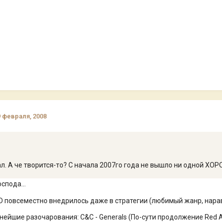
9 февраля, 2008
ал. А че творится-то? С начала 2007го года не вышло ни одной ХО
спода...
3D повсеместно внедрилось даже в стратегии (любимый жанр, нарав
ейшие разочарования: C&C - Generals (По-сути продолжение Red Ale