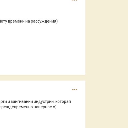
 нету времени на рассуждения)
ерти и зангивании индустрии, которая
ну преждевременно наверное =)