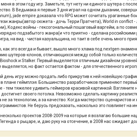
меня в этом году игр. Заметьте, тут нету ни единого шутера с по
ство. В Ведьмака я первые 3 дня играл на одном дыхании, совер
anum), jade empire доказала что RPG может сочитать ураганные бои
ези жанры(автор сюжета - дочь Терри Пратчета), World in conflict -
ии), Кодекс войны - гексогональный пошаговый варгейм, а по совм
 изрядно подзабытого жанра(и что приятно - сделана российскими 
гра, на вид - чистая казуальщина, но таит в себе очень много прия
о, как это всегда и бывает, вышло много хлама под nextgen-знаме
ию шутеров-клонов, отличающихся между собой только количество
о Bioshock и Stalker. Первый выделяется отличным дизайном уровне
е выделяется, но факт остается фактом - для отечественного игро
й день игру можно продать либо прикрутив к ней новейшую график
в плане геймплэя. Большинство разработчиков применяют первый 
е - тем тяжелее удивить геймеров красивой картинкой. Взгляните н
а достигнет своего потолка. Невозможно сделать картинку реалис
а не за технологии, а за качество. Когда мастерство сценаристов 
ограммистов. Не берусь предсказать, насколько это повлияет на и
 несколько проектов 2008-2009 на которые я возлагаю большие надежд
- Легенда о рыцаре, и, даю руку на отсечение, в 2008 нас ожидает д