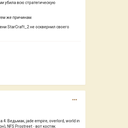
ми убила всю стратегическую
тем же причинам.
ни StarCraft_2 не осквернил своего
 Ведьмак, jade empire, overlord, world in
н), NFS Prostreet - вот костяк