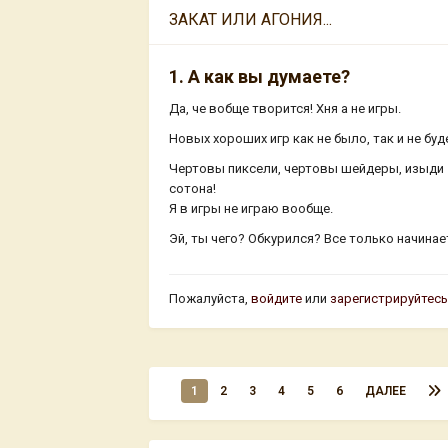
ЗАКАТ ИЛИ АГОНИЯ...
1. А как вы думаете?
Да, че вобще творится! Хня а не игры.
Новых хороших игр как не было, так и не буд
Чертовы пиксели, чертовы шейдеры, изыди
сотона!
Я в игры не играю вообще.
Эй, ты чего? Обкурился? Все только начинае
Пожалуйста,
войдите
или
зарегистрируйтес
1
2
3
4
5
6
ДАЛЕЕ