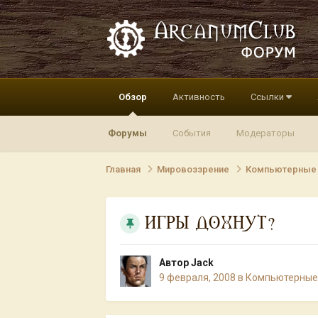
Обзор
Активность
Ссылки
Форумы
События
Модераторы
Главная
Мировоззрение
Компьютерные
ИГРЫ ДОХНУТ?
Автор
Jack
9 февраля, 2008
в
Компьютерные