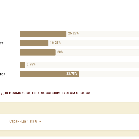
ет
тся!
ь
для возможности голосования в этом опросе.
Страница 1 из 8