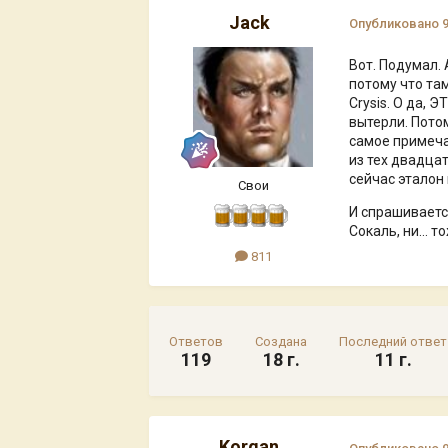
Jack
Опубликовано
Вот. Подумал.
потому что та
Crysis. О да, 
вытерли. Потом
самое примеча
из тех двадца
сейчас эталон 
Свои
И спрашивается
Сокаль, ни... 
811
Ответов
Создана
Последний ответ
119
18 г.
11 г.
Korgan