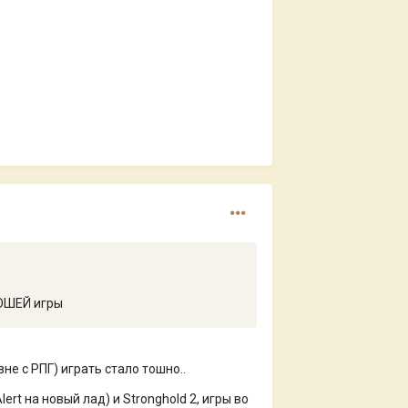
РОШЕЙ игры
не с РПГ) играть стало тошно..
rt на новый лад) и Stronghold 2, игры во