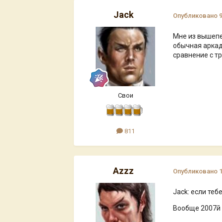
Jack
Опубликовано
Мне из вышепе
обычная аркад
сравнение с тре
Свои
811
Azzz
Опубликовано
Jack: если теб
Вообще 2007й г