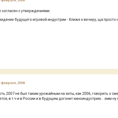
9 февраля, 2008
 согласен с утверждениями.
видение будущего игровой индустрии - ближе к вечеру, ща просто
9 февраля, 2008
хоть 2007 не был таким урожайным на хиты, как 2006, говорить о см
тся, в т.ч и в России и в будущем догонит киноиндустрию... эмм 