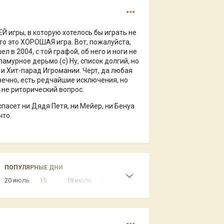
Й игры, в которую хотелось бы играть не
то это ХОРОШАЯ игра. Вот, пожалуйста,
л в 2004, с той графой, об него и ноги не
амурное дерьмо (с) Ну, список долгий, но
и Хит-парад Игромании. Черт, да любая
онечно, есть редчайшие исключения, но
е не риторический вопрос.
спасет ни Дядя Петя, ни Мейер, ни Бенуа
что.
ПОПУЛЯРНЫЕ ДНИ
20 июль
15
19 июль
9
11 февр
6
6 дек
6