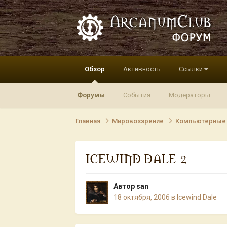
Обзор
Активность
Ссылки
Форумы
События
Модераторы
Главная
Мировоззрение
Компьютерные
ICEWIND DALE 2
Автор
san
18 октября, 2006
в
Icewind Dale