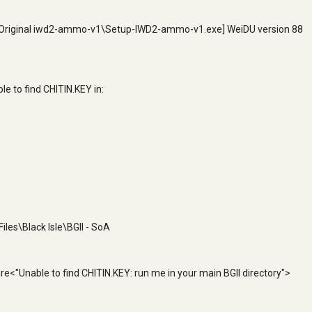
\Original iwd2-ammo-v1\Setup-IWD2-ammo-v1.exe] WeiDU version 88
e to find CHITIN.KEY in:
iles\Black Isle\BGII - SoA
re<"Unable to find CHITIN.KEY: run me in your main BGII directory">