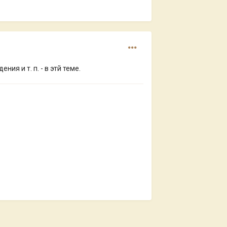
ения и т. п. - в этй теме.