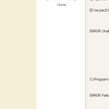
Гости
[D:\iw pac2
ERROR: Unabl
.
.
.
.
.
C:\Program F
ERROR: Failu