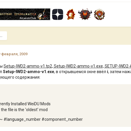
..
9 февраля, 2009
лы
Setup-IWD2-ammo-v1.tp2, Setup-IWD2-ammo-v1.exe, SETUP-IWD
ил
Setup-IWD2-ammo-v1.exe
, в открывшемся окне ввёл
i
, затем наж
ующего содержания:
rrently Installed WeiDU Mods
 the file is the 'oldest' mod
le~ #language_number #component_number