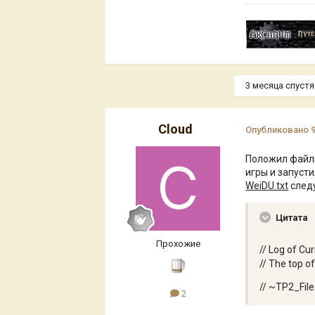
3 месяца спустя.
Cloud
Опубликовано
Положил фай
игры и запуст
WeiDU.txt
след
Цитата
Прохожие
// Log of Cu
// The top of
// ~TP2_Fi
2
.