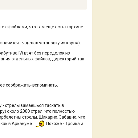
е с файлами, что там ещё есть в архиве:
.
значится - я делал установку из корня).
рибутива IW взят без переделок из
звания отдельных файлов, директорий так
алее соображать-вспоминать.
у - стрелы замаешься таскать в
ру) около 2000 стрел, что полностью
 арбалетны стрелы. Шикарно. Забавно, что
м как в Аркануме
Похоже - Тройка и