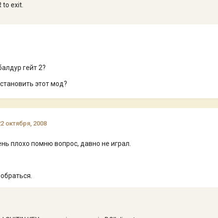
to exit.
 балдур гейт 2?
установить этот мод?
22 октября, 2008
ень плохо помню вопрос, давно не играл.
обраться.