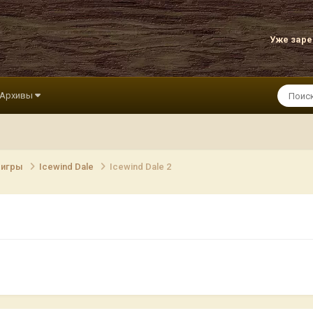
Уже зар
Архивы
 игры
Icewind Dale
Icewind Dale 2