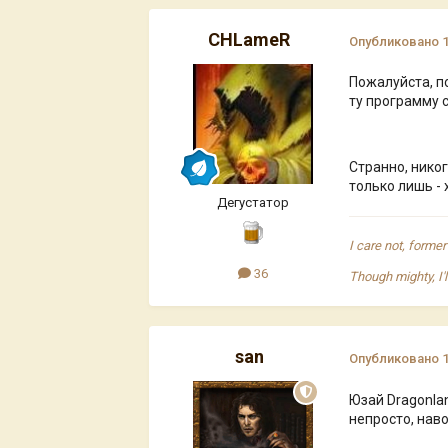
CHLameR
Опубликовано
Пожалуйста, п
ту программу 
Странно, нико
только лишь - 
Дегустатор
I care not, forme
36
Though mighty, I'
san
Опубликовано
Юзай Dragonlan
непросто, нав