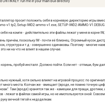
nd CHITIN.KEY: run me in your main BGII directory
нсталлятор просит положить себя в корневую директорию игры вмест
mo-v1.tp2, Setup-IWD2-ammo-v1.exe, SETUP-IWD2-AMMO-V1.DEBUG
 себя на компе - действительно эти файлы лежат у меня в корне IW, 
чень причём, поскольку IW - почти её близнец. Огромный кусок дист
ок, структура и т.д - совершенно одинаковы. Поэтому - многие на
это ни на что не влият в нашем случае.
 корень, пробуй инсталл. Должно пойти. Если нет - отпиши, бум д
льно нужный, хотя сильно влияет на игровой процесс: по оригинал
ут много места. Колчан же - вмещает (вроде, не помню точную циф
кзак". Там (вроде) хранятся так же - камешки для пращи, дротики,
ов - лежат в файлах самой игры, но не имспользуются оной. Совсе
 руку вечной тягой к недоделкам.