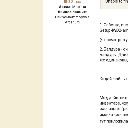
Unable to fi
3.2 тыс
Ареал:
Москва
Личное звание:
Некромант форума
Arcanum
1. Собстно, и
Setup-IWD2-am
(я посмотрел у
2. Балдура - о
Балдуры. Движ
же одинаковы, 
Кидай файлы в
Мод действите
инвентаре, жр
расчищает "рю
иконки колчан
тут приложила