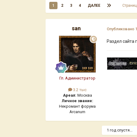
1
2
3
4
ДАЛЕЕ
Страниц
san
Опубликовано
Раздел сайта 
Гл. Администратор
3.2 тыс
Ареал:
Москва
Личное звание:
Некромант форума
Arcanum
1 год спустя...