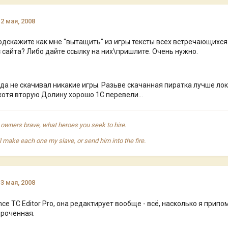
12 мая, 2008
одскажите как мне "вытащить" из игры тексты всех встречающихся
с сайта? Либо дайте ссылку на них\пришлите. Очень нужно.
гда не скачивал никакие игры. Разьве скачанная пиратка лучше л
хотя вторую Долину хорошо 1С перевели...
r owners brave, what heroes you seek to hire.
ll make each one my slave, or send him into the fire.
13 мая, 2008
ce TC Editor Pro, она редактирует вообще - всё, насколько я прип
ороченная.