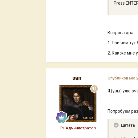
Press ENTER 
Вопроса два:
1. При чём тут
2. Как же мне 
san
Опубликовано
Я (увы) уже оч
Попробуем раз
Цитата
Гл. Администратор