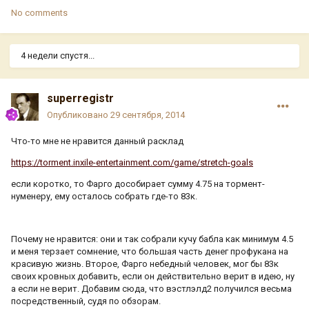
No comments
4 недели спустя...
superregistr
Опубликовано
29 сентября, 2014
Что-то мне не нравится данный расклад
https://torment.inxile-entertainment.com/game/stretch-goals
если коротко, то Фарго дособирает сумму 4.75 на тормент-
нуменеру, ему осталось собрать где-то 83к.
Почему не нравится: они и так собрали кучу бабла как минимум 4.5
и меня терзает сомнение, что большая часть денeг профукана на
красивую жизнь. Второе, Фарго небедный человек, мог бы 83к
своих кровных добавить, если он действительно верит в идею, ну
а если не верит. Добавим сюда, что вэстлэлд2 получился весьма
посредственный, судя по обзорам.