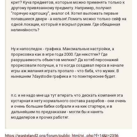
крит? Куча предметов, которые можно применять только к
другому привязанному предмету. Например, получил
"горячую картошку", аналог с4. Хотел выломать первые
попавшиеся двери - а нельзя! Ломать можно только сейф на
одной локации, который я вскрыл руками. Где обещанная
нелинейность?
Ну и напоследок - графика. Максмальные настройки, а
прорисовка как в игре года 2000. Где некстген? Где
разрушаемость объектов мелких? Да хотяб персонажей
прорисовали получше, а то когда создавал перса в начале
игры аж желания играть пропало - что баба, что мужик. В
нынешнем 7daystodie графика и то поинтереснее будет.
п.с. и не надо мне ща тут втирать что дескать компания эта
кустарная и нету нормального состава разрабов - они очень
и очень большие бабки собрали и на кик стартере, и в
дальнейшем по предзаказам - могли бы и нанять
модделеров и прочих работяг.
https://wasteland2.org/forum/public_html/vi...php?f=14&t=2356