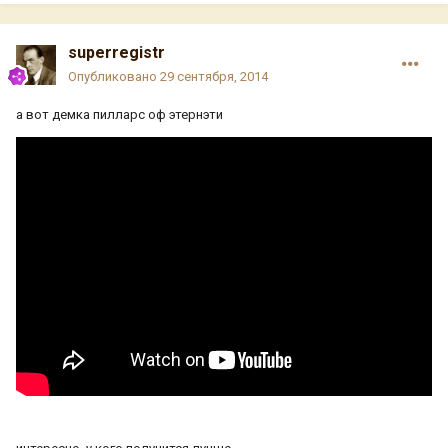
superregistr
Опубликовано
29 сентября, 2014
а вот демка пилларс оф этернэти