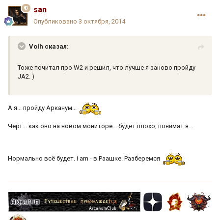
san
Опубликовано
3 октября, 2014
Volh сказал:
Тоже почитал про W2 и решил, что лучше я заново пройду
JA2. )
А я... пройду Арканум...
Черт... как оно на новом мониторе... будет плохо, понимат я...
Нормально всё будет. i am - в Раашке. Разберемся