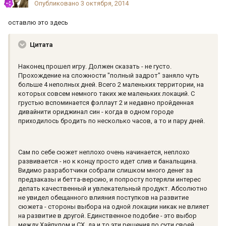
Опубликовано
3 октября, 2014
оставлю это здесь
Цитата
Наконец прошел игру. Должен сказать - не густо.
Прохождение на сложности "полный задрот" заняло чуть
больше 4 неполных дней. Всего 2 маленьких территории, на
которых совсем немного таких же маленьких локаций. С
грустью вспоминается фэллаут 2 и недавно пройденная
дивайнити ориджинал син - когда в одном городе
приходилось бродить по несколько часов, а то и пару дней.
Сам по себе сюжет неплохо очень начинается, неплохо
развивается - но к концу просто идет слив и банальщина.
Видимо разработчики собрали слишком много денег за
предзаказы и бетта-версию, и попросту потеряли интерес
делать качественный и увлекательный продукт. Абсолютно
не увидел обещанного влияния поступков на развитие
сюжета - стороны выбора на одной локации никак не влияет
на развитие в другой. Единственное подобие - это выбор
между Хайпулом и СХ, да и то эти решения по сути своей