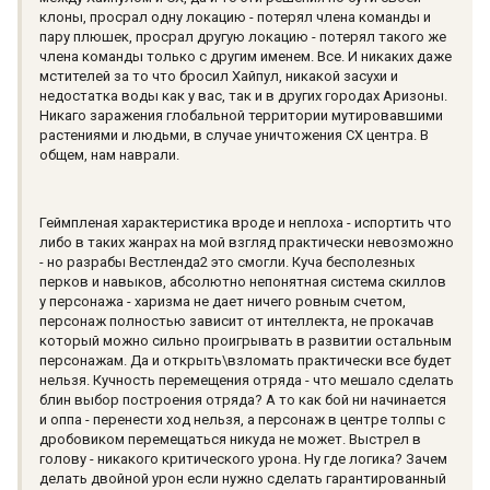
клоны, просрал одну локацию - потерял члена команды и
пару плюшек, просрал другую локацию - потерял такого же
члена команды только с другим именем. Все. И никаких даже
мстителей за то что бросил Хайпул, никакой засухи и
недостатка воды как у вас, так и в других городах Аризоны.
Никаго заражения глобальной территории мутировавшими
растениями и людьми, в случае уничтожения СХ центра. В
общем, нам наврали.
Геймпленая характеристика вроде и неплоха - испортить что
либо в таких жанрах на мой взгляд практически невозможно
- но разрабы Вестленда2 это смогли. Куча бесполезных
перков и навыков, абсолютно непонятная система скиллов
у персонажа - харизма не дает ничего ровным счетом,
персонаж полностью зависит от интеллекта, не прокачав
который можно сильно проигрывать в развитии остальным
персонажам. Да и открыть\взломать практически все будет
нельзя. Кучность перемещения отряда - что мешало сделать
блин выбор построения отряда? А то как бой ни начинается
и оппа - перенести ход нельзя, а персонаж в центре толпы с
дробовиком перемещаться никуда не может. Выстрел в
голову - никакого критического урона. Ну где логика? Зачем
делать двойной урон если нужно сделать гарантированный