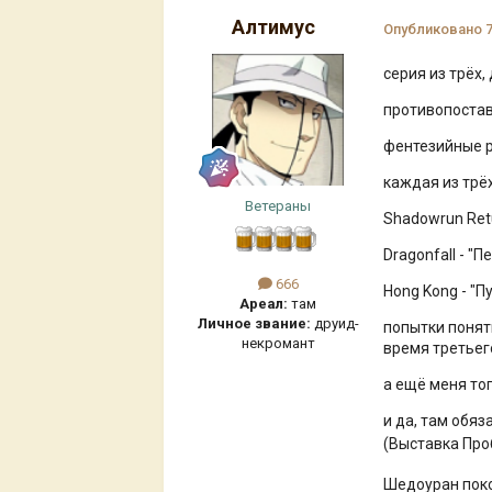
Алтимус
Опубликовано
серия из трёх,
противопостав
фентезийные р
каждая из трё
Ветераны
Shadowrun Retu
Dragonfall - "П
666
Hong Kong - "П
Ареал:
там
Личное звание:
друид-
попытки понят
некромант
время третьег
а ещё меня то
и да, там обя
(Выставка Про
Шедоуран пок