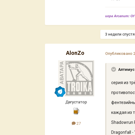
игра Arcanum: Of
3 недели спустя.
AlonZo
Опубликовано
Алтимус
серия из тр
противопос
Дегустатор
фентезийны
каждая из 
Shadowrun R
27
Dragonfall -