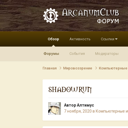
Обзор
Активность
Ссылки
Форумы
События
Модераторы
Главная
Мировоззрение
Компьютерные
SHADOWRUN
Автор
Алтимус
7 ноября, 2020
в
Компьютерные 