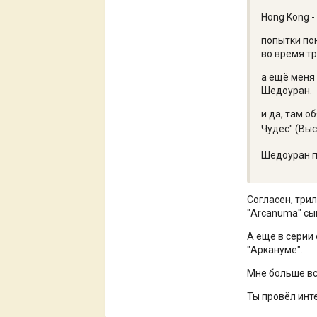
Hong Kong -
попытки по
во время т
а ещё меня 
Шедоуран.
и да, там 
Чудес" (Вы
Шедоуран п
Согласен, три
"Arcanuma" сыг
А еще в серии
"Аркануме".
Мне больше вс
Ты провёл инт