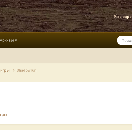
Уже зар
Архивы
 игры
Shadowrun
игры