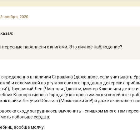
23 ноября, 2020
сказал:
интересные параллели с книгами. Это личное наблюдение?
и определённо в наличии Страшила (даже двое, если учитывать У
ломой и соломинкой во рту мозговитого продавца декерских прибам
ести"), Трусливый Лев (Чистюля Джонни, мистер Клюве или детектив
бник Корпоративного Города (у которого имеются семейные трабл
ожак шайки Летучих Обезьян (Макклюски же!) и даже эквивалент вер
восека сходу затрудняюсь вычленить - слишком много там персо
иметь побольше сердца.
ебниц вообще молчу.