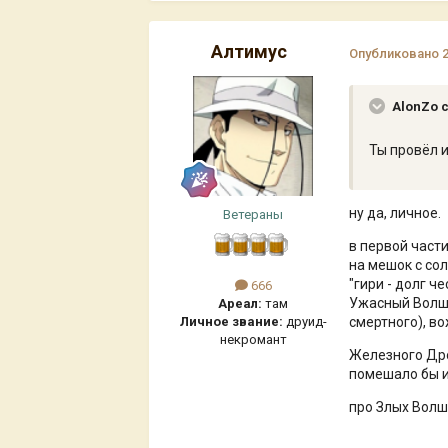
Алтимус
Опубликовано
AlonZo 
Ты провёл 
ну да, личное.
Ветераны
в первой част
на мешок с со
"гири - долг ч
666
Ужасный Волше
Ареал:
там
Личное звание:
друид-
смертного), в
некромант
Железного Дро
помешало бы 
про Злых Волш