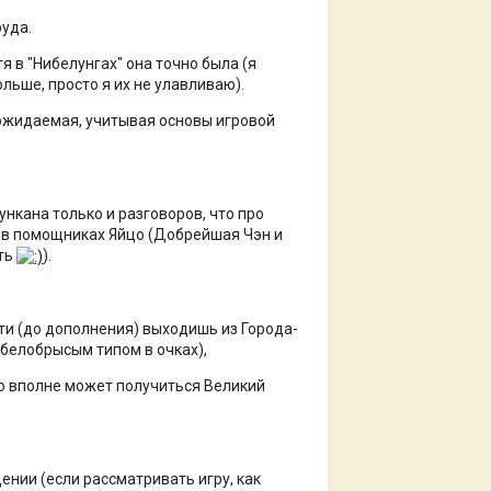
руда.
 в "Нибелунгах" она точно была (я
ольше, просто я их не улавливаю).
ожидаемая, учитывая основы игровой
ункана только и разговоров, что про
й в помощниках Яйцо (Добрейшая Чэн и
сть
).
сти (до дополнения) выходишь из Города-
 белобрысым типом в очках),
 то вполне может получиться Великий
ении (если рассматривать игру, как