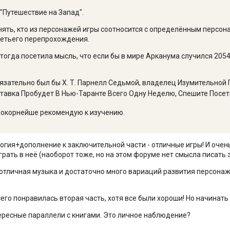
 "Путешествие на Запад".
нять, кто из персонажей игры соотносится с определённым персон
ретьего перепрохождения.
тогда посетила мысль, что если бы в мире Арканума случился 2054 
обязательно был бы Х. Т. Парнелл Седьмой, владелец Изумительно
ставка Пробудет В Нью-Таранте Всего Одну Неделю, Спешите Посет
окорнейше рекомендую к изучению.
логия+дополнение к заключительной части - отличные игры! И оче
рать в неё (наоборот тоже, но на этом форуме нет смысла писать э
 отличная музыка и достаточно много вариаций развития персона
его понравилась вторая часть, хотя все были хороши! Но начинать
ересные параллели с книгами. Это личное наблюдение?