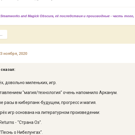
 Steamworks and Magick Obscura, её последствия и производные - часть того,
..
23 ноября, 2020
 сказал:
ёх, довольно миленьких, игр.
тавлением "магия/технология" очень напомнило Арканум.
е расы в киберпанк-будущем, прогресс и магия.
трёх игр основана на литературном произведении:
eturns - "Страна Оз".
 "Песнь о Нибелунгах".