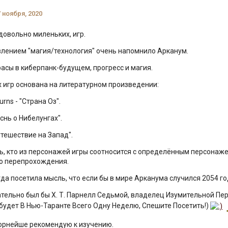
7 ноября, 2020
 довольно миленьких, игр.
лением "магия/технология" очень напомнило Арканум.
асы в киберпанк-будущем, прогресс и магия.
х игр основана на литературном произведении:
rns - "Страна Оз".
еснь о Нибелунгах".
утешествие на Запад".
ь, кто из персонажей игры соотносится с определённым персонаже
о перепрохождения.
гда посетила мысль, что если бы в мире Арканума случился 2054 го
зательно был бы Х. Т. Парнелл Седьмой, владелец Изумительной П
будет В Нью-Таранте Всего Одну Неделю, Спешите Посетить!)
орнейше рекомендую к изучению.