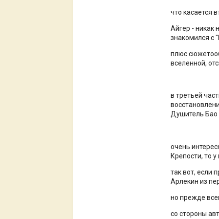
что касается в
Айгер - никак
знакомился с "
плюс сюжетооб
вселенной, от
в третьей част
восстановлени
Душитель Бао з
очень интерес
Крепости, то 
так вот, если 
Арлекин из пе
но прежде все
со стороны ав