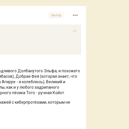
Автор
родливого Долбанутого Эльфа, и похожего
басов), Добрая Фея (которая знает, что
 Агирре - я колеблюсь), Великий и
ы, как и у любого задрипаного
ного пёсика Тото - ручная Койот.
нажей с киберпротезами, которым не