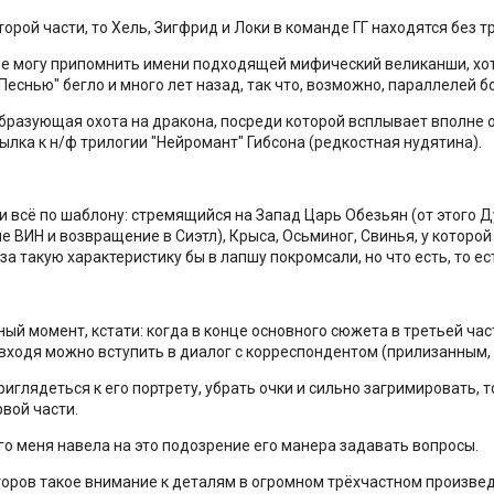
торой части, то Хель, Зигфрид и Локи в команде ГГ находятся без т
 не могу припомнить имени подходящей мифический великанши, хотя
Песнью" бегло и много лет назад, так что, возможно, параллелей б
разующая охота на дракона, посреди которой всплывает вполне 
сылка к н/ф трилогии "Нейромант" Гибсона (редкостная нудятина).
и всё по шаблону: стремящийся на Запад Царь Обезьян (от этого Д
е ВИН и возвращение в Сиэтл), Крыса, Осьминог, Свинья, у которо
а такую характеристику бы в лапшу покромсали, но что есть, то е
ный момент, кстати: когда в конце основного сюжета в третьей ча
у входя можно вступить в диалог с корреспондентом (прилизанным,
приглядеться к его портрету, убрать очки и сильно загримировать,
рвой части.
го меня навела на это подозрение его манера задавать вопросы.
торов такое внимание к деталям в огромном трёхчастном произвед