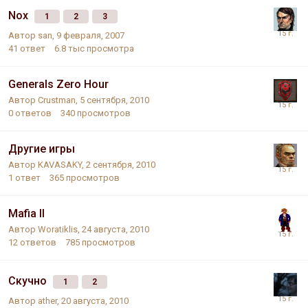
Nox
1
2
3
Автор
san
,
9 февраля, 2007
41
ответ
6.8 тыс
просмотра
Generals Zero Hour
Автор
Crustman
,
5 сентября, 2010
0
ответов
340
просмотров
Другие игры
Автор
KAVASAKY
,
2 сентября, 2010
1
ответ
365
просмотров
Mafia II
Автор
Woratiklis
,
24 августа, 2010
12
ответов
785
просмотров
Скучно
1
2
Автор
ather
,
20 августа, 2010