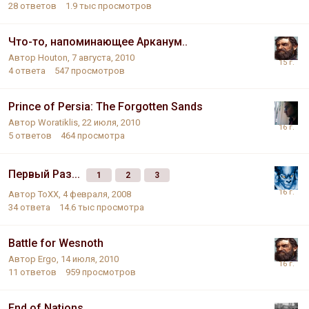
28
ответов
1.9 тыс
просмотров
Что-то, напоминающее Арканум..
Автор
Houton
,
7 августа, 2010
4
ответа
547
просмотров
Prince of Persia: The Forgotten Sands
Автор
Woratiklis
,
22 июля, 2010
5
ответов
464
просмотра
Первый Раз...
1
2
3
Автор
ToXX
,
4 февраля, 2008
34
ответа
14.6 тыс
просмотра
Battle for Wesnoth
Автор
Ergo
,
14 июля, 2010
11
ответов
959
просмотров
End of Nations