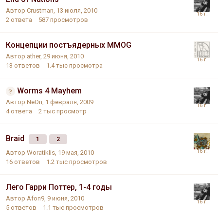
Автор
Crustman
,
13 июля, 2010
2
ответа
587
просмотров
Концепции постъядерных MMOG
Автор
ather
,
29 июня, 2010
13
ответов
1.4 тыс
просмотра
Worms 4 Mayhem
Автор
NeOn
,
1 февраля, 2009
4
ответа
2 тыс
просмотр
Braid
1
2
Автор
Woratiklis
,
19 мая, 2010
16
ответов
1.2 тыс
просмотров
Лего Гарри Поттер, 1-4 годы
Автор
Afon9
,
9 июня, 2010
5
ответов
1.1 тыс
просмотров