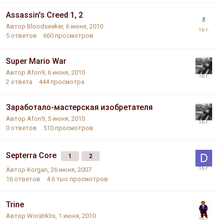
Assassin's Creed 1, 2
Автор
Bloodseeker
,
6 июня, 2010
5
ответов
660
просмотров
Super Mario War
Автор
Afon9
,
6 июня, 2010
2
ответа
444
просмотра
Заработало-мастерская изобретателя
Автор
Afon9
,
5 июня, 2010
0
ответов
510
просмотров
Septerra Core
1
2
Автор
Korgan
,
26 июня, 2007
16
ответов
4.6 тыс
просмотров
Trine
Автор
Woratiklis
,
1 июня, 2010