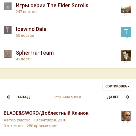
Игры серии The Elder Scrolls
247
постов
Icewind Dale
50
постов
Spherrra-Team
41
пост
СОРТИРОВКА
НАЗАД
Страница 5 из 8
ДАЛЕЕ
BLADE&SWORD/Доблестный Клинок
Автор
zerotool
,
18 сентября, 2010
0
ответов
280
просмотров