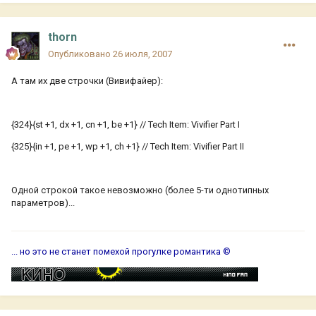
thorn
Опубликовано
26 июля, 2007
А там их две строчки (Вивифайер):
{324}{st +1, dx +1, cn +1, be +1} // Tech Item: Vivifier Part I
{325}{in +1, pe +1, wp +1, ch +1} // Tech Item: Vivifier Part II
Одной строкой такое невозможно (более 5-ти однотипных
параметров)...
... но это не станет помехой прогулке романтика ©