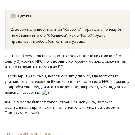
Цитата
2. Бессмысленность статса "Красота" поражает. Почему бы
не объдинить его с "Обаянием", как в Фоле? Трудно
представить себе обоятельного уродца.
Статс не бессмысленный, просто Тройка ввела ничтожное (по
факту 0) кол-во NPC, поговорив с которыми можно... скажем так,
что-то получить с помощью BE.
Например, я написал диалог и скрипт для NPC, где этот статс
учитывается: с высокой BE можно взять полезного NPC в команду.
Попробуй сам, создай что-то подобное; например, NPC падкого до
женской красоты...
Хм... а в реале бывает такое: страшная девушка, но такая
обаятельная... прям так и тянет к ней, стоит лишь заговорить.
Поверь мне... :wink:
Into this world we’re thrown