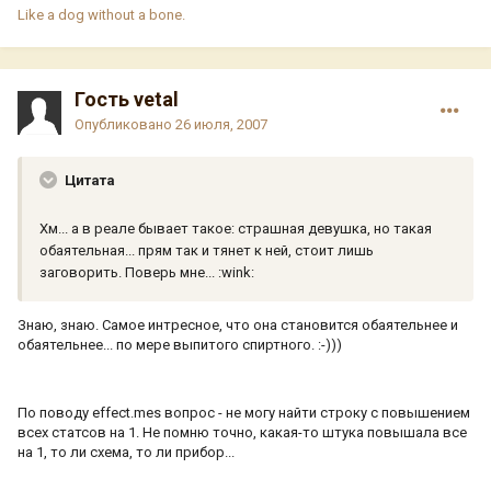
Like a dog without a bone.
Гость vetal
Опубликовано
26 июля, 2007
Цитата
Хм... а в реале бывает такое: страшная девушка, но такая
обаятельная... прям так и тянет к ней, стоит лишь
заговорить. Поверь мне... :wink:
Знаю, знаю. Самое интресное, что она становится обаятельнее и
обаятельнее... по мере выпитого спиртного. :-)))
По поводу effect.mes вопрос - не могу найти строку с повышением
всех статсов на 1. Не помню точно, какая-то штука повышала все
на 1, то ли схема, то ли прибор...