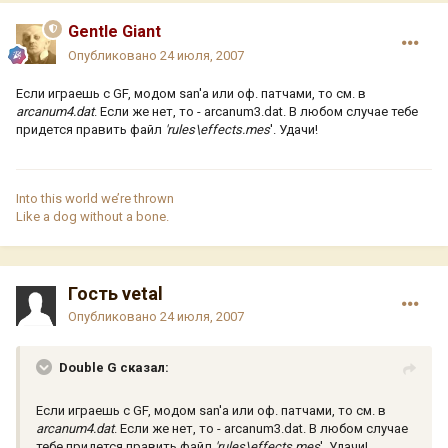
Gentle Giant
Опубликовано
24 июля, 2007
Если играешь с GF, модом san'а или оф. патчами, то см. в
arcanum4.dat
. Если же нет, то - arcanum3.dat. В любом случае тебе
придется править файл
'rules\effects.mes
'. Удачи!
Into this world we’re thrown
Like a dog without a bone.
Гость vetal
Опубликовано
24 июля, 2007
Double G сказал:
Если играешь с GF, модом san'а или оф. патчами, то см. в
arcanum4.dat
. Если же нет, то - arcanum3.dat. В любом случае
тебе придется править файл
'rules\effects.mes
'. Удачи!