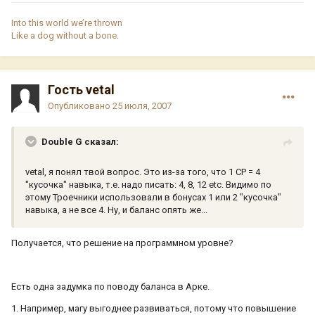
Into this world we’re thrown
Like a dog without a bone.
Гость vetal
Опубликовано
25 июля, 2007
Double G сказал:
vetal, я понял твой вопрос. Это из-за того, что 1 CP = 4
"кусочка" навыка, т.е. надо писать: 4, 8, 12 etc. Видимо по
этому Троечники использовали в бонусах 1 или 2 "кусочка"
навыка, а не все 4. Ну, и баланс опять же...
Получается, что решение на программном уровне?
Есть одна задумка по поводу баланса в Арке.
1. Например, магу выгоднее развиваться, потому что повышение