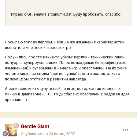
Играю с GF, значит arcanum4.dat. Буду пробовать, спасибо!
Посыпаю голову пеплом. Первые же изменения характеристик
испортили мне весь интерес к игре.
Получились просто какие-то уберы: карлик - технический гений,
полуорк - суперрукопашник. Плюс подходящая биография(тоже
измененная) и супермены в начале игры обеспечены. На их фоне
человечишка со своим "все по нулям" просто жалок, эльф с
полуэльфом отстают в развитии навсегда.
А если вспомнить кучу вещей по игре, которые также меняют
линию в диапазоне -3..+3, то дисбаланс обеспечен. Бредовая идея,
признаю. :-)
Gentle Giant
Опубликовано
24 июля, 2007