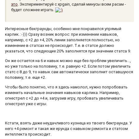
это
. Экспериментируй с xpgain, сделай минусы всем расам -
будет сложнее играть.
Интересные бэкграунды, особенно мне понравился упрямый
карлик. :-))) Сразу возник вопрос: при изменении навыков,
например, с +2 до +4, 20% линии заполняется полностью, но
изменение в статсах не происходит. Т.е. в статсе должно
указаться, что следующие 20% заполнятся при значении статса 9.
Он же остается на 6 и навык можно еще без проблем увеличить...,
но уже только на половину, т.е. равную +2. Если потом увеличить
статс с 8 до 9, то навык сам автоматически заполнит оставшуюся
половину, т.е. еще +2.
Чтобы было понятно, что я здесь намолол, нужно попробовать
изменить начальные значения навыков карлика. Например,
огнестрел с +2 до +4 и, загрузив игру, пробовать увеличивать
огнестрел уже с игры.
Кстати, взять даже неудачливого кузнеца из твоего бекграунда. У
него +4 ремонт и такая же ерунда с навыком ремонта и статсом
интеллекта происходит.