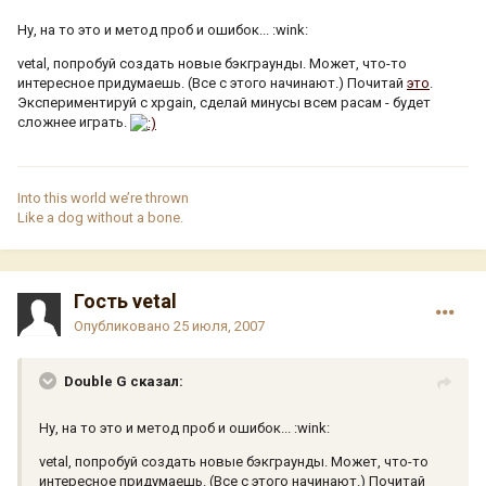
Ну, на то это и метод проб и ошибок... :wink:
vetal, попробуй создать новые бэкграунды. Может, что-то
интересное придумаешь. (Все с этого начинают.) Почитай
это
.
Экспериментируй с xpgain, сделай минусы всем расам - будет
сложнее играть.
Into this world we’re thrown
Like a dog without a bone.
Гость vetal
Опубликовано
25 июля, 2007
Double G сказал:
Ну, на то это и метод проб и ошибок... :wink:
vetal, попробуй создать новые бэкграунды. Может, что-то
интересное придумаешь. (Все с этого начинают.) Почитай