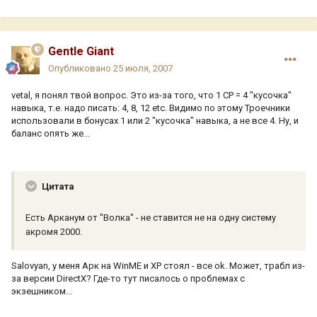
Gentle Giant
Опубликовано
25 июля, 2007
vetal, я понял твой вопрос. Это из-за того, что 1 CP = 4 "кусочка"
навыка, т.е. надо писать: 4, 8, 12 etc. Видимо по этому Троечники
использовали в бонусах 1 или 2 "кусочка" навыка, а не все 4. Ну, и
баланс опять же...
Цитата
Есть Арканум от "Волка" - не ставится не на одну систему
акромя 2000.
Salovyan, у меня Арк на WinME и XP стоял - все ok. Может, трабл из-
за версии DirectX? Где-то тут писалось о проблемах с
экзешником...