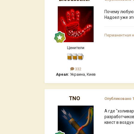
Почему любую 
Надоел уже это
Перманентная 
Ценители
332
Ареал:
Украина, Киев
TNO
Опубликовано
А где "холивар
разработчиков
квест в воздух