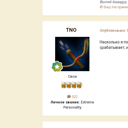
Выпей йааадуу, 
© Баш Не прини
TNO
Опубликовано
Насколько я п
срабатывает, 
Свои
522
Личное звание:
Extreme
Personality