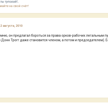
ты тупооой!..
майте на свой счёт!
12 августа, 2010
омню, он предлагал бороться за права орков-рабочих легальным пут
и Донн Трогг даже становится членом, а потом и председателем).