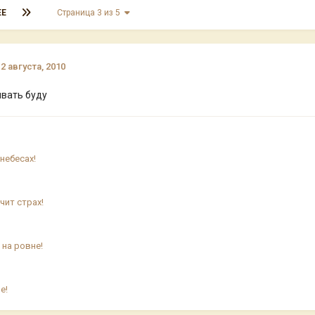
ЕЕ
Страница 3 из 5
12 августа, 2010
бивать буду
небесах!
чит страх!
 на ровне!
е!