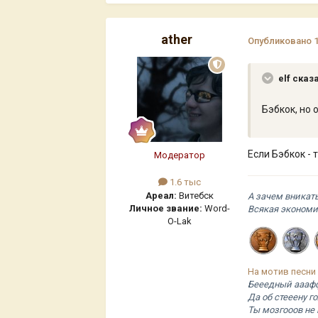
ather
Опубликовано
elf сказ
Бэбкок, но 
Если Бэбкок - 
Модератор
1.6 тыс
Ареал:
Витебск
А зачем вникат
Личное звание:
Word-
Всякая экономи
O-Lak
На мотив песни
Бееедный ааафф
Да об стееену г
Ты мозгооов не