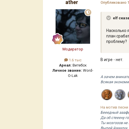
ather
Опубликовано
elf сказ
Насколько я
план сраба
проблему?
Модератор
В игре - нет.
1.6 тыс
Ареал:
Витебск
Личное звание:
Word-
O-Lak
А зачем вникат
Всякая экономи
На мотив песни
Бееедный ааафф
Да об стееену г
Ты мозгооов не
Выпей йааадуу, 