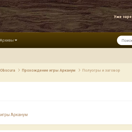
Уже зар
Архивы
 Obscura
Прохождение игры Арканум
Полуогры и заговор
 игры Арканум