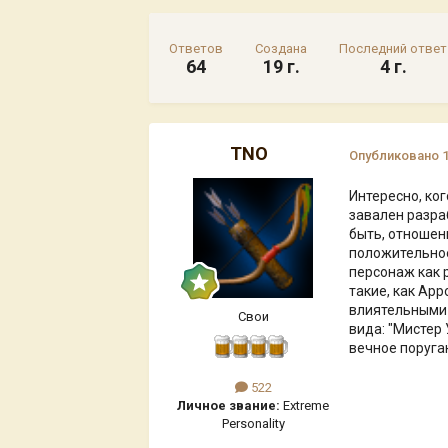
Ответов
Создана
Последний ответ
64
19 г.
4 г.
TNO
Опубликовано
Интересно, ко
завален разра
быть, отношени
положительное
персонаж как р
такие, как Арр
влиятельными 
Свои
вида: "Мистер 
вечное поруган
522
Личное звание:
Extreme
Personality