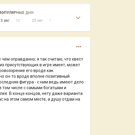
ПОПУЛЯРНЫЕ ДНИ
13 авг
12
23 авг
8
12 авг
5
15 апр
4
чем оправданно; я так считаю, что квест
 из присутствующих в игре имеет, может
ировоззрение его вроде как
но он-то вроде вполне позитивный
последняя фигура - с ним ведь имеют дело
 в том числе с самыми богатыми и
лее. В конце концов, нету даже варианта
ас на этом самом месте, а душу отдам на