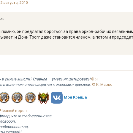
12 августа, 2010
ал:
 помню, он предлагал бороться за права орков-рабочих легальным 
тывает, и Донн Трогг даже становится членом, а потом и председа
ь в умные мысли? Главное — уметь их цитировать!
© Я
я в конечном счете сводится к экономии времени.
© К. Маркс
Моя Крыша
 Черный ворон:
таар, что ж ты бьееешьсяаа
оловооой.
 набереееешься,
ты тупооой!..