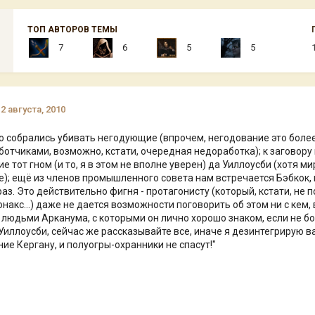
ТОП АВТОРОВ ТЕМЫ
7
6
5
5
12 августа, 2010
го собрались убивать негодующие (впрочем, негодование это более 
ботчиками, возможно, кстати, очередная недоработка); к заговору
е тот гном (и то, я в этом не вполне уверен) да Уиллоусби (хотя м
); ещё из членов промышленного совета нам встречается Бэбкок, 
аз. Это действительно фигня - протагонисту (который, кстати, не 
онакс...) даже не дается возможности поговорить об этом ни с кем,
людьми Арканума, с которыми он лично хорошо знаком, если не бо
Уиллоусби, сейчас же рассказывайте все, иначе я дезинтегрирую в
ие Кергану, и полуогры-охранники не спасут!"