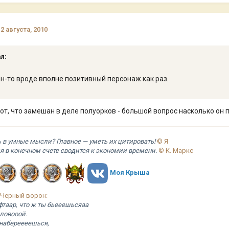
12 августа, 2010
ал:
он-то вроде вполне позитивный персонаж как раз.
тот, что замешан в деле полуорков - большой вопрос насколько он 
ь в умные мысли? Главное — уметь их цитировать!
© Я
я в конечном счете сводится к экономии времени.
© К. Маркс
Моя Крыша
 Черный ворон:
таар, что ж ты бьееешьсяаа
оловооой.
 набереееешься,