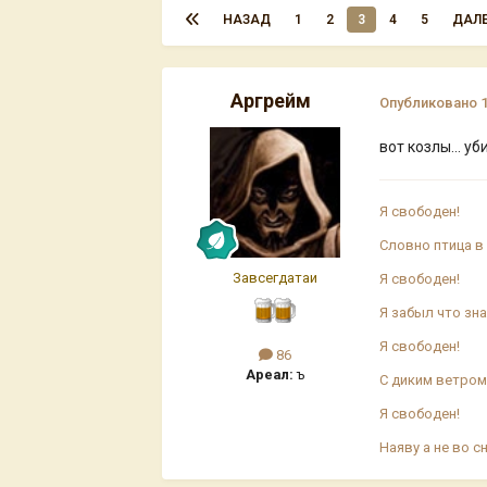
НАЗАД
1
2
3
4
5
ДАЛ
Аргрейм
Опубликовано
вот козлы... у
Я свободен!
Словно птица в 
Завсегдатаи
Я свободен!
Я забыл что зна
Я свободен!
86
Ареал:
ъ
С диким ветром
Я свободен!
Наяву а не во сн