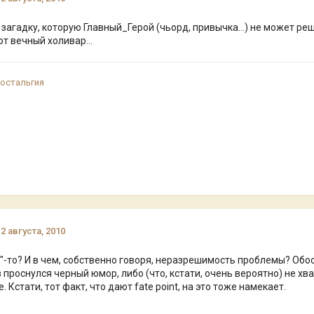
загадку, которую Главный_Герой (чьорд, привычка...) не может ре
т вечный холивар...
ностальгия
12 августа, 2010
"-то? И в чем, собственно говоря, неразрешимость проблемы? Обос
 проснулся черный юмор, либо (что, кстати, очень вероятно) не хв
е. Кстати, тот факт, что дают fate point, на это тоже намекает.