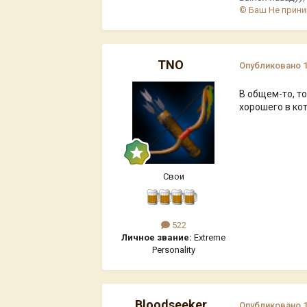
© Баш Не прини
TNO
Опубликовано
В общем-то, то
хорошего в кот
Свои
522
Личное звание:
Extreme
Personality
Bloodseeker
Опубликовано