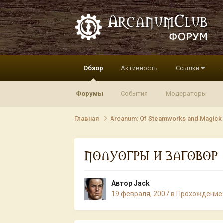
Обзор
Активность
Ссылки
Форумы
События
Модераторы
Главная
Arcanum: Of Steamworks and Magick
ПОЛУОГРЫ И ЗАГОВОР
Автор
Jack
19 февраля, 2007
в
Прохождение