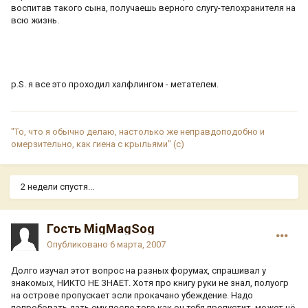
воспитав такого сына, получаешь верного слугу-телохранителя на
всю жизнь.
p.S. я все это проходил халфлингом - метателем.
"То, что я обычно делаю, настолько же неправдоподобно и
омерзительно, как гиена с крыльями" (с)
2 недели спустя...
Гость MigMagSog
Опубликовано
6 марта, 2007
Долго изучал этот вопрос на разных форумах, спрашивал у
знакомых, НИКТО НЕ ЗНАЕТ. Хотя про книгу руки не знал, полуогр
на острове пропускает эсли прокачано убеждение. Надо
попробовать дать ему после того как он тебя пропустит, может чё