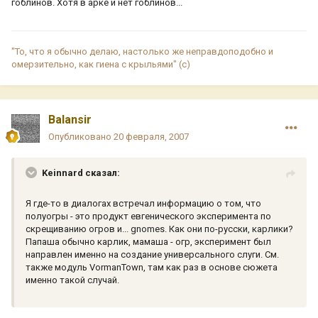
гоблинов. Хотя в арке и нет гоблинов...
"То, что я обычно делаю, настолько же неправдоподобно и
омерзительно, как гиена с крыльями" (с)
Balansir
Опубликовано
20 февраля, 2007
Keinnard сказал:
Я где-то в диалогах встречал информацию о том, что
полуогры - это продукт евгенического эксперимента по
скрещиванию огров и... gnomes. Как они по-русски, карлики?
Папаша обычно карлик, мамаша - огр, эксперимент был
направлен именно на создание универсального слуги. См.
также модуль VormanTown, там как раз в основе сюжета
именно такой случай.