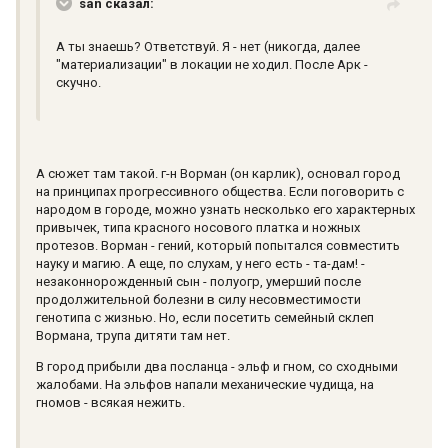
san сказал:
А ты знаешь? Ответствуй. Я - нет (никогда, далее
"материализации" в локации не ходил. После Арк -
скучно.
А сюжет там такой. г-н Ворман (он карлик), основал город
на принципах прогрессивного общества. Если поговорить с
народом в городе, можно узнать несколько его характерных
привычек, типа красного носового платка и ножных
протезов. Ворман - гений, который попытался совместить
науку и магию. А еще, по слухам, у него есть - та-дам! -
незаконнорожденный сын - полуогр, умерший после
продолжительной болезни в силу несовместимости
генотипа с жизнью. Но, если посетить семейный склеп
Вормана, трупа дитяти там нет.
В город прибыли два посланца - эльф и гном, со сходными
жалобами. На эльфов напали механические чудища, на
гномов - всякая нежить.