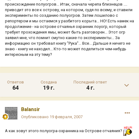
происхождение полуогров... Итак, сначала черепа близнецов ....
приводит это все к острову, на котором, судя по всему, и ставили
эксперименты по созданию полуогров. Затем лошилово с
репортером и мы остаемся у разбитого корыта... НО! Есть намек на
продолжение - на острове отчаянья охранник поуогр, который
требует прохождения ямы, может быть разговорен... Этот огр
заявил мне, что помнит смутно какие-то эксперименты... За
информацию он требовал книгу "Рука"... Все... Дальше я ничего не
знаю - книгу не находил... Кто-то может поделиться чем-нибудь
интересным на эту тему?
Ответов
Создана
Последний ответ
64
19 г.
4 г.
Balansir
Опубликовано
19 февраля, 2007
А как зовут этого полуогра-охранника на Острове отчаяния?