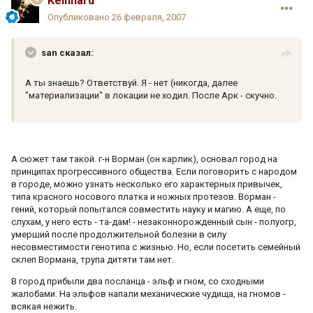
Keinnard
Опубликовано
26 февраля, 2007
san сказал:
А ты знаешь? Ответствуй. Я - нет (никогда, далее
"материализации" в локации не ходил. После Арк - скучно.
А сюжет там такой. г-н Ворман (он карлик), основал город на
принципах прогрессивного общества. Если поговорить с народом
в городе, можно узнать несколько его характерных привычек,
типа красного носового платка и ножных протезов. Ворман -
гений, который попытался совместить науку и магию. А еще, по
слухам, у него есть - та-дам! - незаконнорожденный сын - полуогр,
умерший после продолжительной болезни в силу
несовместимости генотипа с жизнью. Но, если посетить семейный
склеп Вормана, трупа дитяти там нет.
В город прибыли два посланца - эльф и гном, со сходными
жалобами. На эльфов напали механические чудища, на гномов -
всякая нежить.