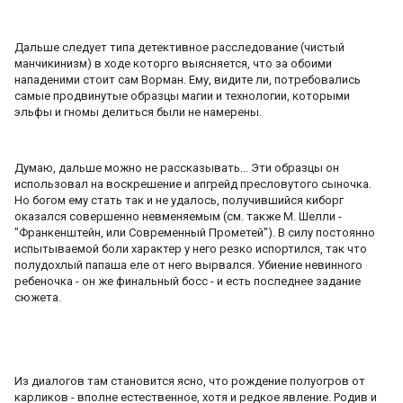
Дальше следует типа детективное расследование (чистый
манчикинизм) в ходе которго выясняется, что за обоими
нападеними стоит сам Ворман. Ему, видите ли, потребовались
самые продвинутые образцы магии и технологии, которыми
эльфы и гномы делиться были не намерены.
Думаю, дальше можно не рассказывать... Эти образцы он
использовал на воскрешение и апгрейд пресловутого сыночка.
Но богом ему стать так и не удалось, получившийся киборг
оказался совершенно невменяемым (см. также М. Шелли -
"Франкенштейн, или Современный Прометей"). В силу постоянно
испытываемой боли характер у него резко испортился, так что
полудохлый папаша еле от него вырвался. Убиение невинного
ребеночка - он же финальный босс - и есть последнее задание
сюжета.
Из диалогов там становится ясно, что рождение полуогров от
карликов - вполне естественное, хотя и редкое явление. Родив и