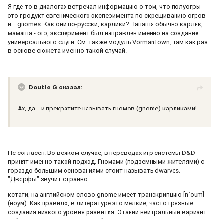
Я где-то в диалогах встречал информацию о том, что полуогры -
это продукт евгенического эксперимента по скрещиванию огров
и... gnomes. Как они по-русски, карлики? Папаша обычно карлик,
мамаша - огр, эксперимент был направлен именно на создание
универсального слуги. См. также модуль VormanTown, там как раз
в основе сюжета именно такой случай.
Double G сказал:
Ах, да... и прекратите называть гномов (gnome) карликами!
Не согласен. Во всяком случае, в переводах игр системы D&D
принят именно такой подход. Гномами (подземными жителями) с
гораздо большим основаниями стоит называть dwarves.
"Дворфы" звучит странно.
кстати, на английском слово gnome имеет транскрипцию [n`oum]
(ноум). Как правило, в литературе это мелкие, часто грязные
создания низкого уровня развития. Этакий нейтральный вариант