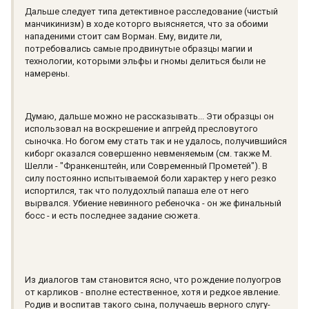
Дальше следует типа детективное расследование (чистый
манчикинизм) в ходе которго выясняется, что за обоими
нападеними стоит сам Ворман. Ему, видите ли,
потребовались самые продвинутые образцы магии и
технологии, которыми эльфы и гномы делиться были не
намерены.
Думаю, дальше можно не рассказывать... Эти образцы он
использовал на воскрешение и апгрейд пресловутого
сыночка. Но богом ему стать так и не удалось, получившийся
киборг оказался совершенно невменяемым (см. также М.
Шелли - "Франкенштейн, или Современный Прометей"). В
силу постоянно испытываемой боли характер у него резко
испортился, так что полудохлый папаша еле от него
вырвался. Убиение невинного ребеночка - он же финальный
босс - и есть последнее задание сюжета.
Из диалогов там становится ясно, что рождение полуогров
от карликов - вполне естественное, хотя и редкое явление.
Родив и воспитав такого сына, получаешь верного слугу-