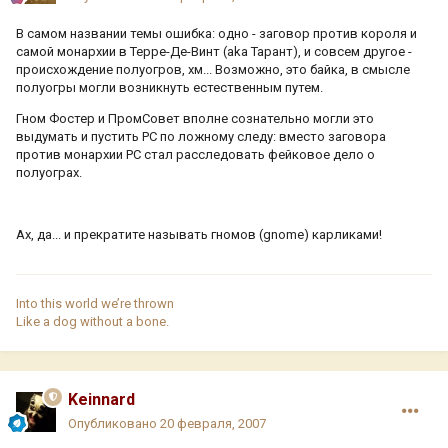
В самом названии темы ошибка: одно - заговор против короля и
самой монархии в Терре-Де-Винт (aka Тарант), и совсем другое -
происхождение полуогров, хм... Возможно, это байка, в смысле
полуогры могли возникнуть естественным путем.
Гном Фостер и ПромСовет вполне сознательно могли это
выдумать и пустить PC по ложному следу: вместо заговора
против монархии PC стал расследовать фейковое дело о
полуограх.
Ах, да... и прекратите называть гномов (gnome) карликами!
Into this world we’re thrown
Like a dog without a bone.
Keinnard
Опубликовано
20 февраля, 2007