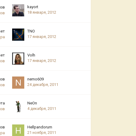
kayort
тов
18 января, 2012
ров
вет
TNO
17 января, 2012
тра
вет
Volh
17 января, 2012
ров
тов
nemo609
24 декабря, 2011
ров
ета
NeOn
4 декабря, 2011
ров
тов
Hellpandorum
21 ноября, 2011
тра