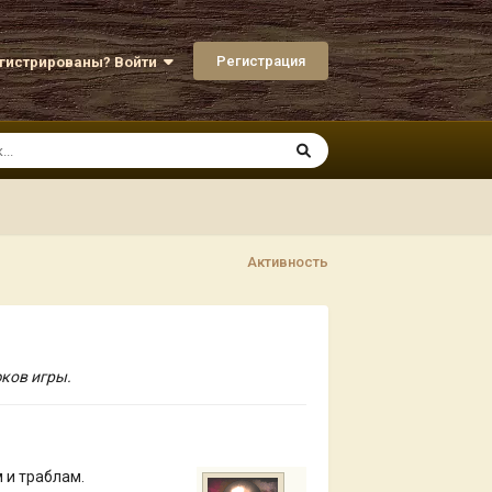
Регистрация
егистрированы? Войти
Активность
юков игры.
 и траблам.