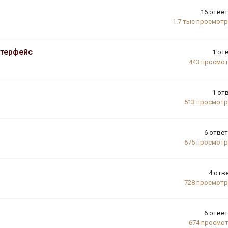
16
отве
1.7 тыс
просмот
нтерфейс
1
от
443
просмо
1
от
513
просмот
6
отве
675
просмот
4
отв
728
просмот
6
отве
674
просмо