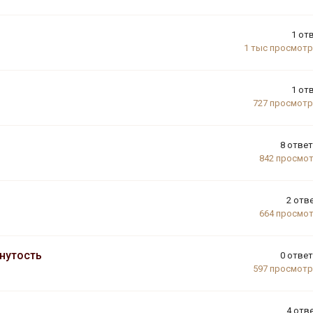
1
от
1 тыс
просмот
1
от
727
просмот
8
отве
842
просмо
2
отв
664
просмо
нутость
0
отве
597
просмот
4
отв