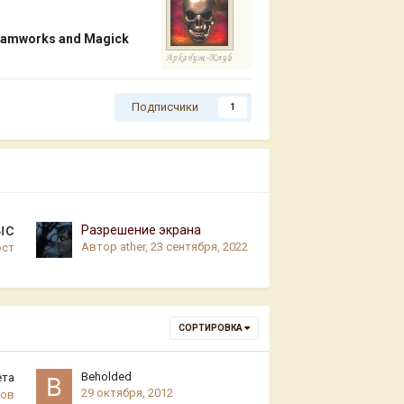
reamworks and Magick
Подписчики
1
ыс
Разрешение экрана
Автор
ather
,
23 сентября, 2022
ост
СОРТИРОВКА
Beholded
ета
29 октября, 2012
ров