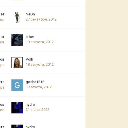
вет
NeOn
27 сентября, 2012
ров
вет
ather
19 августа, 2012
ров
тов
Volh
18 августа, 2012
тра
ета
gosha1212
3 августа, 2012
тра
тов
hydro
21 июня, 2012
ров
ета
hydro