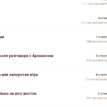
1.1 тыс
просмо
4
отв
1.2 тыс
просмот
ми
7
отве
780
просмот
осле разговора с Ароноксом
5
отве
670
просмот
или запоротая игра.
8
отве
1.2 тыс
просм
лько на юго-восток.
2
отв
557
просмот