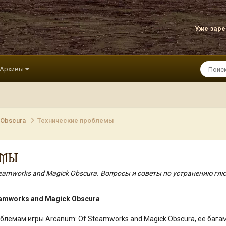
Уже зар
Архивы
 Obscura
Технические проблемы
ЕМЫ
reamworks and Magick Obscura. Вопросы и советы по устранению гл
eamworks and Magick Obscura
лемам игры Arcanum: Of Steamworks and Magick Obscura, ее багам