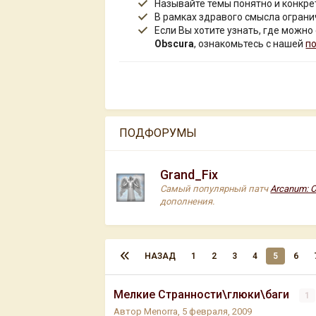
Называйте темы понятно и конкре
В рамках здравого смысла ограни
Если Вы хотите узнать, где можно
Obscura
, ознакомьтесь с нашей
п
ПОДФОРУМЫ
Grand_Fix
Самый популярный патч
Arcanum: 
дополнения.
НАЗАД
1
2
3
4
5
6
Мелкие Странности\глюки\баги
1
Автор
Menorra
,
5 февраля, 2009