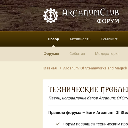
Обзор
Активность
Ссылки
Форумы
События
Модераторы
Главная
Arcanum: Of Steamworks and Magick
ТЕХНИЧЕСКИЕ ПРОБЛ
Патчи, исправление багов Arcanum: Of St
Правила форума — Баги Arcanum: Of St
Форум посвящен техническим проб