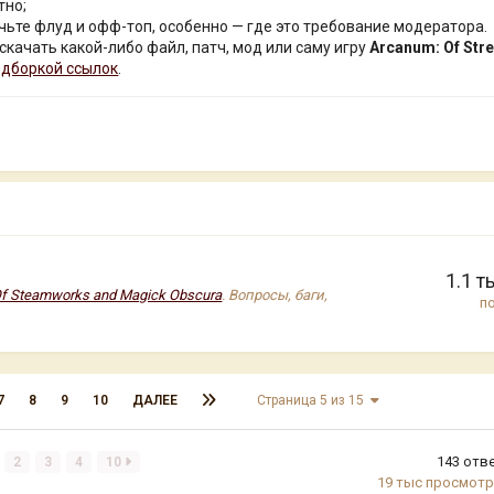
тно;
чьте флуд и офф-топ, особенно — где это требование модератора.
 скачать какой-либо файл, патч, мод или саму игру
Arcanum: Of St
одборкой ссылок
.
1.1 т
Of Steamworks and Magick Obscura
. Вопросы, баги,
п
7
8
9
10
ДАЛЕЕ
Страница 5 из 15
143
отв
2
3
4
10
19 тыс
просмот