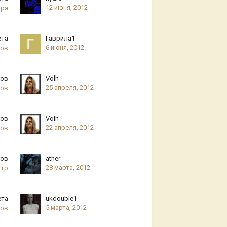
12 июня, 2012
тра
ета
Гаврила1
6 июня, 2012
ров
тов
Volh
25 апреля, 2012
ров
тов
Volh
22 апреля, 2012
ров
тов
ather
28 марта, 2012
отр
ета
ukdouble1
5 марта, 2012
ров