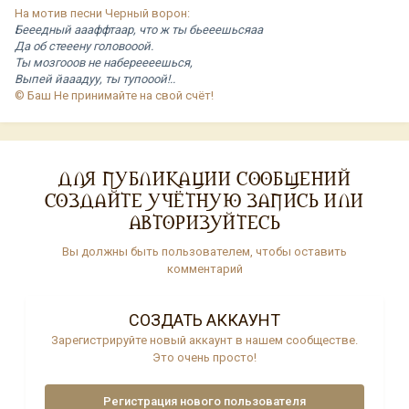
На мотив песни Черный ворон:
Бееедный аааффтаар, что ж ты бьееешьсяаа
Да об стееену головооой.
Ты мозгооов не набереееешься,
Выпей йааадуу, ты тупооой!..
© Баш Не принимайте на свой счёт!
ДЛЯ ПУБЛИКАЦИИ СООБЩЕНИЙ
СОЗДАЙТЕ УЧЁТНУЮ ЗАПИСЬ ИЛИ
АВТОРИЗУЙТЕСЬ
Вы должны быть пользователем, чтобы оставить
комментарий
СОЗДАТЬ АККАУНТ
Зарегистрируйте новый аккаунт в нашем сообществе.
Это очень просто!
Регистрация нового пользователя