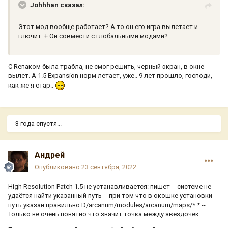
Johhhan сказал:
Этот мод вообще работает? А то он его игра вылетает и
глючит. + Он совмести с глобальными модами?
С Reпаком была трабла, не смог решить, черный экран, в окне
вылет. А 1.5 Expansion норм летает, уже.. 9 лет прошло, господи,
как же я стар..
3 года спустя...
Андрей
Опубликовано
23 сентября, 2022
High Resolution Patch 1.5 не устанавливается: пишет -- системе не
удаётся найти указанный путь -- при том что в окошке установки
путь указан правильно D/arcanum/modules/arcanum/maps/*.* --
Только не очень понятно что значит точка между звёздочек.