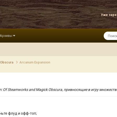
Уже зар
Архивы
 Obscura
Arcanum Expansion
: Of Steamworks and Magick Obscura, привносящие в игру множеств
чьте флуд и офф-топ;