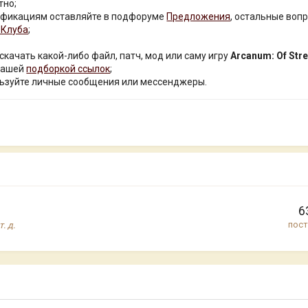
тно;
ификациям оставляйте в подфоруме
Предложения
, остальные вопр
-Клуба
;
 скачать какой-либо файл, патч, мод или саму игру
Arcanum: Of St
 нашей
подборкой ссылок
;
ьзуйте личные сообщения или мессенджеры.
6
пос
. д.