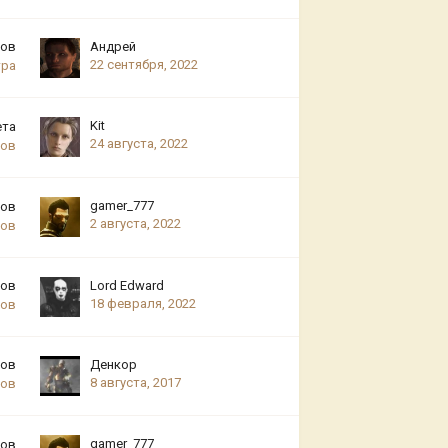
тов
Андрей
22 сентября, 2022
тра
Kit
ета
24 августа, 2022
ров
gamer_777
тов
2 августа, 2022
ров
тов
Lord Edward
18 февраля, 2022
ров
тов
Денкоp
8 августа, 2017
ров
gamer_777
тов