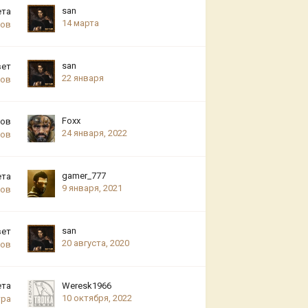
san
ета
14 марта
ров
san
вет
22 января
ров
Foxx
тов
24 января, 2022
ров
gamer_777
ета
9 января, 2021
ров
san
вет
20 августа, 2020
ров
ета
Weresk1966
10 октября, 2022
тра