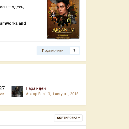
осы — здесь;
reamworks and
Подписчики
3
37
Пара идей.
Автор
Positiff
,
1 августа, 2018
тов
СОРТИРОВКА