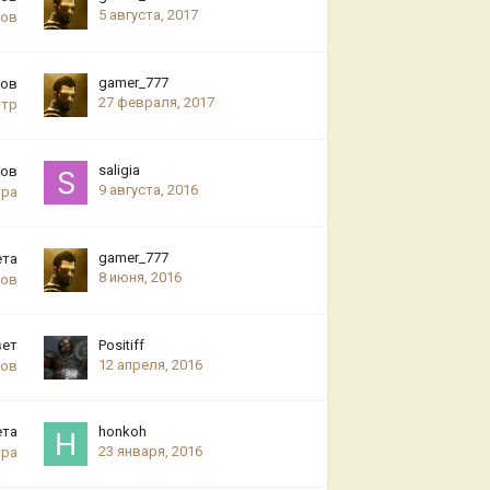
5 августа, 2017
ров
gamer_777
тов
27 февраля, 2017
отр
saligia
тов
9 августа, 2016
тра
gamer_777
ета
8 июня, 2016
ров
вет
Positiff
12 апреля, 2016
ров
ета
honkoh
23 января, 2016
тра