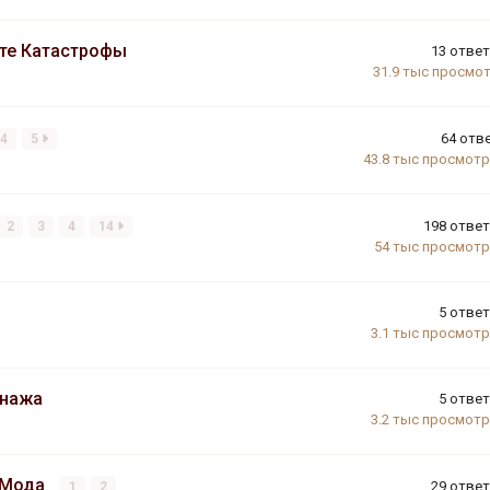
сте Катастрофы
13
отве
31.9 тыс
просмо
64
отв
4
5
43.8 тыс
просмот
198
отве
2
3
4
14
54 тыс
просмот
5
отве
3.1 тыс
просмот
онажа
5
отве
3.2 тыс
просмот
й Мода
29
отве
1
2