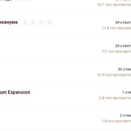
10.1 тыс
просмот
Арканума
59
отве
1
2
3
4
11.4 тыс
просм
26
отве
7.2 тыс
просмо
53
отв
12.9 тыс
просмот
um Expansion
1
от
2.8 тыс
просмот
2
отв
1.8 тыс
просмо