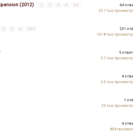
xpansion (2012)
64
отв
1
2
3
4
5
23.7 тыс
просмот
231
от
2
3
4
16
161.8 тыс
просмот
r
5
отве
5.7 тыс
просмот
4
отв
4.5 тыс
просмот
1
от
25 тыс
просмот
4
отв
834
просмо