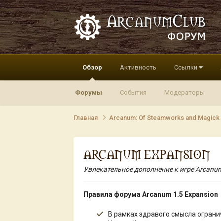
Обзор
Активность
Ссылки
Форумы
События
Модераторы
Главная
Arcanum: Of Steamworks and Magick
ARCANUM EXPANSION
Увлекательное дополнение к игре Arcanum
Правила форума Arcanum 1.5 Expansion
В рамках здравого смысла ограни