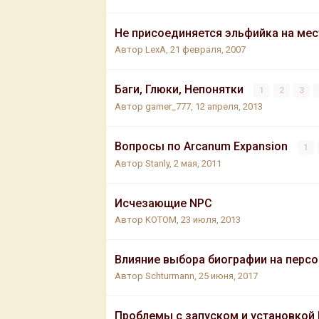
Не присоединяется эльфийка на ме
Автор
LexA
,
21 февраля, 2007
Баги, Глюки, Непонятки
1
2
3
Автор
gamer_777
,
12 апреля, 2013
Вопросы по Arcanum Expansion
1
Автор
Stanly
,
2 мая, 2011
Исчезающие NPC
Автор
KOTOM
,
23 июля, 2013
Влияние выбора биографии на перс
Автор
Schturmann
,
25 июня, 2017
Проблемы с запуском и установко