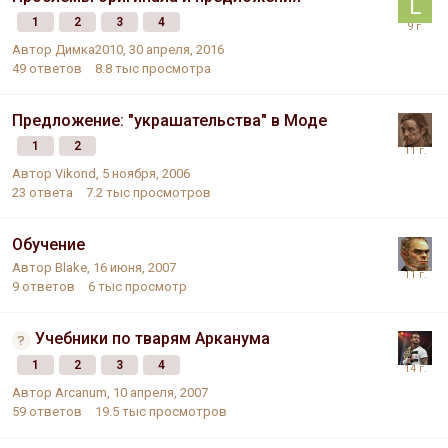
1
2
3
4
Автор
Димка2010
,
30 апреля, 2016
49
ответов
8.8 тыс
просмотра
Предложение: "украшательства" в Моде
1
2
Автор
Vikond
,
5 ноября, 2006
23
ответа
7.2 тыс
просмотров
Обучение
Автор
Blake
,
16 июня, 2007
9
ответов
6 тыс
просмотр
Учебники по тварям Арканума
1
2
3
4
Автор
Arcanum
,
10 апреля, 2007
59
ответов
19.5 тыс
просмотров