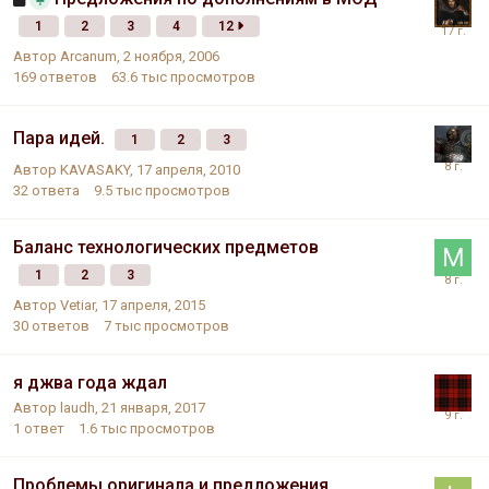
1
2
3
4
12
Автор
Arcanum
,
2 ноября, 2006
169
ответов
63.6 тыс
просмотров
Пара идей.
1
2
3
Автор
KAVASAKY
,
17 апреля, 2010
32
ответа
9.5 тыс
просмотров
Баланс технологических предметов
1
2
3
Автор
Vetiar
,
17 апреля, 2015
30
ответов
7 тыс
просмотров
я джва года ждал
Автор
laudh
,
21 января, 2017
1
ответ
1.6 тыс
просмотров
Проблемы оригинала и предложения