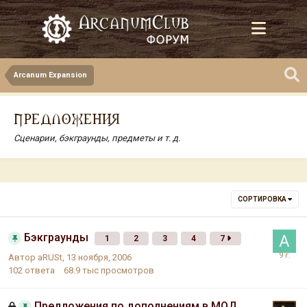
Arcanum Expansion
ПРЕДЛОЖЕНИЯ
Сценарии, бэкграунды, предметы и т. д.
СОРТИРОВКА
Бэкграунды
1
2
3
4
7
Автор
aRUSt
,
13 ноября, 2006
102
ответа
68.9 тыс
просмотров
Предложения по дополнениям в МОД