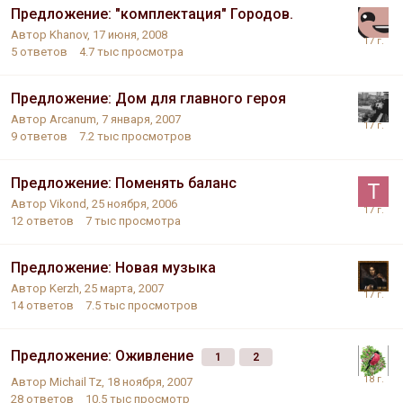
Предложение: "комплектация" Городов.
Автор
Khanov
,
17 июня, 2008
5
ответов
4.7 тыс
просмотра
Предложение: Дом для главного героя
Автор
Arcanum
,
7 января, 2007
9
ответов
7.2 тыс
просмотров
Предложение: Поменять баланс
Автор
Vikond
,
25 ноября, 2006
12
ответов
7 тыс
просмотра
Предложение: Новая музыка
Автор
Kerzh
,
25 марта, 2007
14
ответов
7.5 тыс
просмотров
Предложение: Оживление
1
2
Автор
Michail Tz
,
18 ноября, 2007
28
ответов
10.5 тыс
просмотр