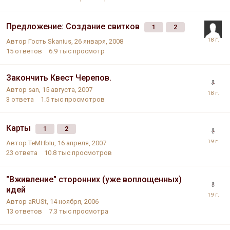
Предложение: Создание свитков
1
2
Автор Гость Skanius,
26 января, 2008
15
ответов
6.9 тыс
просмотр
Закончить Квест Черепов.
Автор
san
,
15 августа, 2007
3
ответа
1.5 тыс
просмотров
Карты
1
2
Автор
TeMHbIu
,
16 апреля, 2007
23
ответа
10.8 тыс
просмотров
"Вживление" сторонних (уже воплощенных)
идей
Автор
aRUSt
,
14 ноября, 2006
13
ответов
7.3 тыс
просмотра