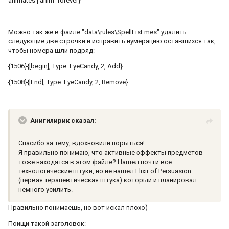
animates | anim_forever}
Можно так же в файле "data\rules\SpellList.mes" удалить
следующие две строчки и исправить нумерацию оставшихся так,
чтобы номера шли подряд:
{1506}{[begin], Type: EyeCandy, 2, Add}
{1508}{[End], Type: EyeCandy, 2, Remove}
Анигилирик сказал:
Спасибо за тему, вдохновили порыться!
Я правильно понимаю, что активные эффекты предметов
тоже находятся в этом файле? Нашел почти все
технологические штуки, но не нашел Elixir of Persuasion
(первая терапевтическая штука) который и планировал
немного усилить.
Правильно понимаешь, но вот искал плохо)
Поищи такой заголовок: