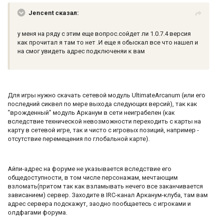
Jencent сказал:
у меня на ряду с этим еще вопрос.сойдет ли 1.0.7.4 версия
как прочитал я там то нет .И еще я обыскал все что нашел и
на смог увидеть адрес подключеняи к вам
Для игры нужно скачать сетевой модуль UltimateArcanum (или его
последний сиквел по мере выхода следующих версий), так как
"врожденный" модуль Арканум в сети неиграбелен (как
вследствие технической невозможности переходить с карты на
карту в сетевой игре, так и чисто с игровых позиций, например -
отсутствие перемещения по глобальной карте).
Айпи-адрес на форуме не указывается вследствие его
общедоступности, в том числе персонажам, мечтающим
взломать(притом так как взламывать нечего все заканчивается
зависанием) сервер. Заходите в IRC-канал Арканум-клуба, там вам
адрес сервера подскажут, заодно пообщаетесь с игроками и
олдфагами форума.