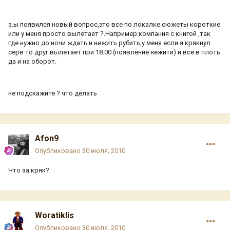
з.ы появился новый вопрос,это все по локалке сюжеты короткие
или у меня просто вылетает ?.Например:компания с книгой ,так
где нужно до ночи ждать и нежить рубить,у меня если я крякнул
серв то друг вылетает при 18:00 (появление нежити) и все в плоть
да и на оборот.
не подскажите ? что делать
Afon9
Опубликовано
30 июля, 2010
Что за кряк?
Woratiklis
Опубликовано
30 июля, 2010