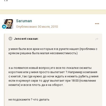
т.п
Saruman
Опубликовано
30 июля, 2010
Jencent сказал:
у меня были все арки которые я в рунете нашел (проблема с
кряком решена была малая несовместимость)
з.ы появился новый вопрос,это все по локалке сюжеты
короткие или у меня просто вылетает ?.Например:компания
с книгой ,так где нужно до ночи ждать и нежить рубить,у меня
если я крякнул серв то друг вылетает при 18:00 (появление
нежити) и все в плоть да и на оборот.
не подскажите ? что делать