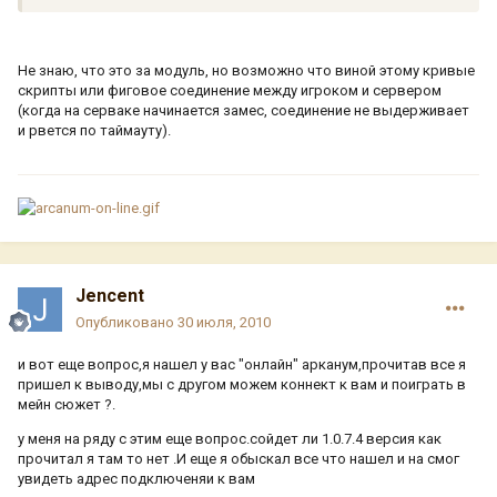
Не знаю, что это за модуль, но возможно что виной этому кривые
скрипты или фиговое соединение между игроком и сервером
(когда на серваке начинается замес, соединение не выдерживает
и рвется по таймауту).
Jencent
Опубликовано
30 июля, 2010
и вот еще вопрос,я нашел у вас "онлайн" арканум,прочитав все я
пришел к выводу,мы с другом можем коннект к вам и поиграть в
мейн сюжет ?.
у меня на ряду с этим еще вопрос.сойдет ли 1.0.7.4 версия как
прочитал я там то нет .И еще я обыскал все что нашел и на смог
увидеть адрес подключеняи к вам