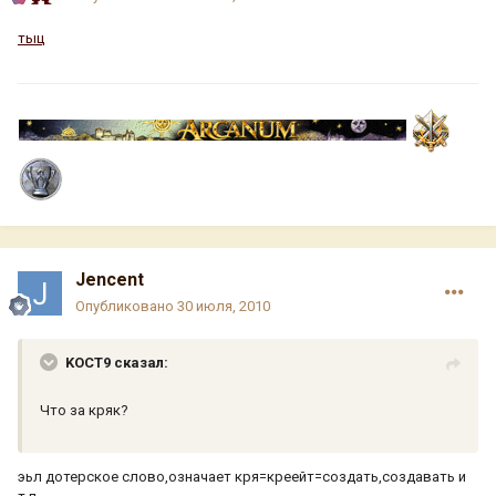
тыц
Jencent
Опубликовано
30 июля, 2010
KOCT9 сказал:
Что за кряк?
эьл дотерское слово,означает кря=креейт=создать,создавать и