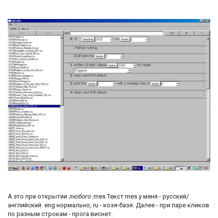
А это при открытии
любого
.mes Текст mes у меня - русский/
английский. eng нормально, ru - козя-базя. Далее - при паре кликов
по разным строкам - прога виснет.