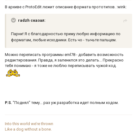
В архиве с ProtoEdit лежит описание формата прототипов. :wink:
radzh сказал:
Парни! Я с благодарностью приму любую информацию по
форматам, любые исходники. Есть чо - тычьте пальцем.
Можно переписать программы eml78 - добавить возможность
редактирования. Правда, я заленился это делать... Прекрасно
тебя понимаю - я тоже не люблю переписывать чужой код.
P.S.
"Поднял" тему... раз уж разработка идет полным ходом.
Into this world we’re thrown
Like a dog without a bone.