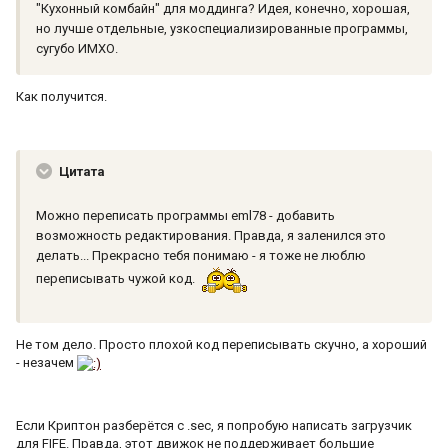
"Кухонный комбайн" для моддинга? Идея, конечно, хорошая,
но лучше отдельные, узкоспециализированные программы,
сугубо ИМХО.
Как получится.
Цитата
Можно переписать программы eml78 - добавить
возможность редактирования. Правда, я заленился это
делать... Прекрасно тебя понимаю - я тоже не люблю
переписывать чужой код.
Не том дело. Просто плохой код переписывать скучно, а хороший
- незачем
Если Криптон разберётся с .sec, я попробую написать загрузчик
для FIFE. Правда, этот движок не поддерживает большие