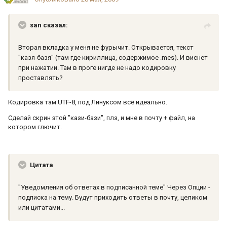
san сказал:
Вторая вкладка у меня не фурычит. Открывается, текст
"казя-базя" (там где кириллица, содержимое .mes). И виснет
при нажатии. Там в проге нигде не надо кодировку
проставлять?
Кодировка там UTF-8, под Линуксом всё идеально.
Сделай скрин этой "кази-бази", плз, и мне в почту + файл, на
котором глючит.
Цитата
"Уведомления об ответах в подписанной теме" Через Опции -
подписка на тему. Будут приходить ответы в почту, целиком
или цитатами...