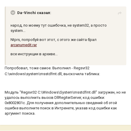
Da-Vinchi сказал:
народ, по моему тут ошибочка, не system32, а просто
system...
Ntprs, попробуй вот этот, с этого же сайта брал
arcanumedit.rar
все инструкции в архиве...
Попробовал, тоже самое. Выполнил - Regsvr32
C:\windows\system\msstdfmt.dll, выскочила таблика:
Модуль "Regsvr32 C:\Windows\System\msstdfmt.dll" загружен, но не
удалось выполнить вызов DllRegiterServer, код ошибки:
0x8002801c. Для получения дополнительных сведений об этой
ошибке выполните поиск в Интренете, указав код ошибки как
аргумент поиска.