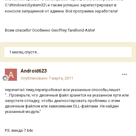
C:\Windows\System32\ и также успешно зарегистрировал в
консоле запущенной от админа. Всё программа заработала!
Всем спасибо! Особенно Geoffrey Tarellond-Ashe!
1 месяц спустя...
Android623
Опубликовано
7 марта, 2011
перечитал тему,перепробовал все указанные способы,пишет
"...Проверьте, что двоичный файл хранится на указанном пути или
запустите отладку, чтобы диагностировать проблемы с этим
двоичным файлом или зависимыми DLL-файлами. Не найден
указанный модуль"
P.S. винда 7 64х