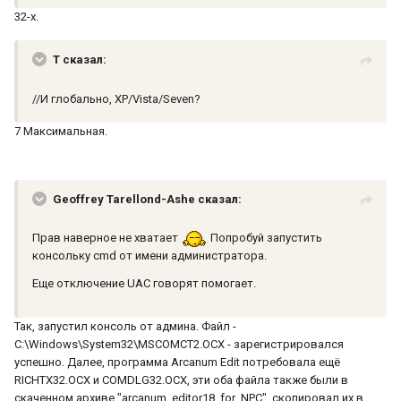
32-х.
T сказал:
//И глобально, XP/Vista/Seven?
7 Максимальная.
Geoffrey Tarellond-Ashe сказал:
Прав наверное не хватает
Попробуй запустить
консольку cmd от имени администратора.
Еще отключение UAC говорят помогает.
Так, запустил консоль от админа. Файл -
C:\Windows\System32\MSCOMCT2.OCX - зарегистрировался
успешно. Далее, программа Arcanum Edit потребовала ещё
RICHTX32.OCX и COMDLG32.OCX, эти оба файла также были в
скаченном архиве "arcanum_editor18_for_NPC", скопировал их в