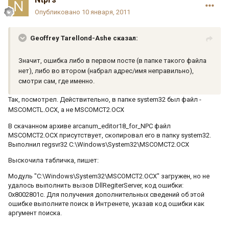
Опубликовано
10 января, 2011
Geoffrey Tarellond-Ashe сказал:
Значит, ошибка либо в первом посте (в папке такого файла
нет), либо во втором (набрал адрес/имя неправильно),
смотри сам, где именно.
Так, посмотрел. Действительно, в папке system32 был файл -
MSCOMCTL.OCX, а не MSCOMCT2.OCX
В скачанном архиве arcanum_editor18_for_NPC файл
MSCOMCT2.OCX присутствует, скопировал его в папку system32.
Выполнил regsvr32 C:\Windows\System32\MSCOMCT2.OCX
Выскочила табличка, пишет:
Модуль "C:\Windows\System32\MSCOMCT2.OCX" загружен, но не
удалось выполнить вызов DllRegiterServer, код ошибки:
0x8002801c. Для получения дополнительных сведений об этой
ошибке выполните поиск в Интренете, указав код ошибки как
аргумент поиска.