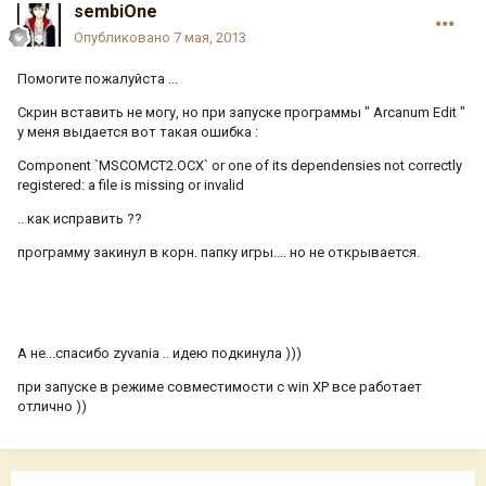
sembiOne
Опубликовано
7 мая, 2013
Помогите пожалуйста ...
Скрин вставить не могу, но при запуске программы " Arcanum Edit "
у меня выдается вот такая ошибка :
Component `MSCOMCT2.OCX` or one of its dependensies not correctly
registered: a file is missing or invalid
.. как исправить ??
программу закинул в корн. папку игры.... но не открывается.
А не...спасибо zyvania .. идею подкинула )))
при запуске в режиме совместимости с win XP все работает
отлично ))