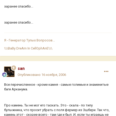
заранее спасибо...
заранее спасибо...
Я - Генератор Тупых Вопросов...
\\\BaBy DreAm In CellOphAnE\\\
san
Опубликовано
16 ноября, 2006
Все перечисленное - кроме камня - самые голимые и знаменитые
баги Арканума.
Про камень. Ты не мог его таскать. Это - скала - по типу
булыжника, что просит убрать с поля фермер из Эшбери. Так что,
камень этот - скорее всего - там где и был. И, если ты играешь не