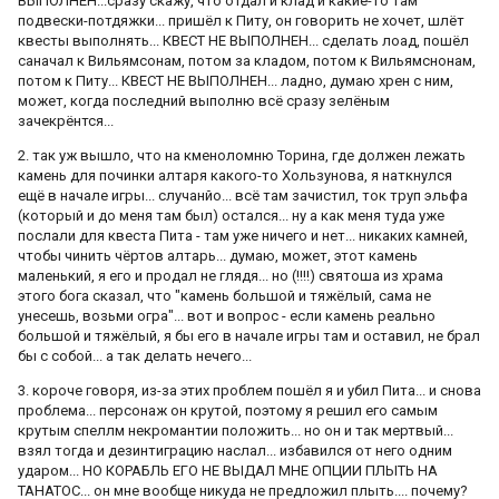
ВЫПОЛНЕН...сразу скажу, что отдал и клад и какие-то там
подвески-потдяжки... пришёл к Питу, он говорить не хочет, шлёт
квесты выполнять... КВЕСТ НЕ ВЫПОЛНЕН... сделать лоад, пошёл
саначал к Вильямсонам, потом за кладом, потом к Вильямснонам,
потом к Питу... КВЕСТ НЕ ВЫПОЛНЕН... ладно, думаю хрен с ним,
может, когда последний выполню всё сразу зелёным
зачекрёнтся...
2. так уж вышло, что на кменоломню Торина, где должен лежать
камень для починки алтаря какого-то Хользунова, я наткнулся
ещё в начале игры... случанйо... всё там зачистил, ток труп эльфа
(который и до меня там был) остался... ну а как меня туда уже
послали для квеста Пита - там уже ничего и нет... никаких камней,
чтобы чинить чёртов алтарь... думаю, может, этот камень
маленький, я его и продал не глядя... но (!!!!) святоша из храма
этого бога сказал, что "камень большой и тяжёлый, сама не
унесешь, возьми огра"... вот и вопрос - если камень реально
большой и тяжёлый, я бы его в начале игры там и оставил, не брал
бы с собой... а так делать нечего...
3. короче говоря, из-за этих проблем пошёл я и убил Пита... и снова
проблема... персонаж он крутой, поэтому я решил его самым
крутым спеллм некромантии положить... но он и так мертвый...
взял тогда и дезинтиграцию наслал... избавился от него одним
ударом... НО КОРАБЛЬ ЕГО НЕ ВЫДАЛ МНЕ ОПЦИИ ПЛЫТЬ НА
ТАНАТОС... он мне вообще никуда не предложил плыть.... почему?