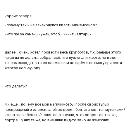
короче говоря:
- почему так и не зачекрнулся квест Вильямсонов?
- что же за камень нужен, чтобы чинить алтарь?
далее... очень хотел провести весь круг богов, т.к. раньше этого
никогда не делал... собрал всё, что нужно для жертв, но ведь
теперь выходит, что со сломанным алтарём я не смогу принести
жертву Хользунову...
что делать?
4 и ещё... почему все мои магички-бабы после своих тупых
превращений в элементалей во время боя, становятся мужиками?
как этого избежать? понятно, конечно, что говорят ои так же,
портреы у них те же, но внешинй вид-то явно не женский!!