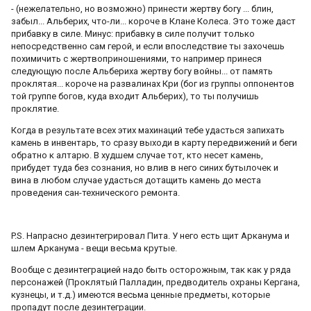
- (нежелательно, но возможно) принести жертву богу ... блин,
забыл... Альберих, что-ли... короче в Клане Колеса. Это тоже даст
прибавку в силе. Минус: прибавку в силе получит только
непосредственно сам герой, и если впоследствие ты захочешь
похимичить с жертвоприношениями, то например принеся
следующую после Альбериха жертву богу войны... от память
проклятая... короче на развалинах Кри (бог из группы оппонентов
той группе богов, куда входит Альберих), то ты получишь
проклятие.
Когда в результате всех этих махинаций тебе удасться запихать
камень в инвентарь, то сразу выходи в карту передвижений и беги
обратно к алтарю. В худшем случае тот, кто несет камень,
прибудет туда без сознания, но влив в него синих бутылочек и
вина в любом случае удасться дотащить камень до места
проведения сан-технического ремонта.
P.S. Напрасно дезинтегрировал Пита. У него есть щит Арканума и
шлем Арканума - вещи весьма крутые.
Вообще с дезинтеграцией надо быть осторожным, так как у ряда
персонажей (Проклятый Палладин, предводитель охраны Кергана,
кузнецы, и т.д.) имеются весьма ценные предметы, которые
пропадут после дезинтеграции.