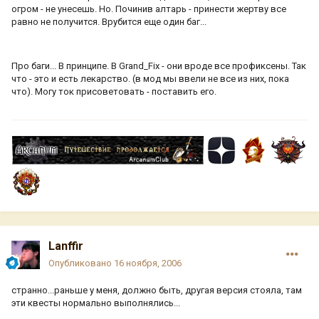
огром - не унесешь. Но. Починив алтарь - принести жертву все
равно не получится. Врубится еще один баг...
Про баги... В принципе. В Grand_Fix - они вроде все профиксены. Так
что - это и есть лекарство. (в мод мы ввели не все из них, пока
что). Могу ток присоветовать - поставить его.
Lanffir
Опубликовано
16 ноября, 2006
странно...раньше у меня, должно быть, другая версия стояла, там
эти квесты нормально выполнялись...