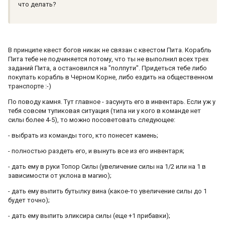
что делать?
В принципе квест богов никак не связан с квестом Пита. Корабль
Пита тебе не подчиняется потому, что ты не выполнил всех трех
заданий Пита, а остановился на "полпути". Придеться тебе либо
покупать корабль в Черном Корне, либо ездить на общественном
транспорте :-)
По поводу камня. Тут главное - засунуть его в инвентарь. Если уж у
тебя совсем тупиковая ситуация (типа ни у кого в команде нет
силы более 4-5), то можно посоветовать следующее:
- выбрать из команды того, кто понесет камень;
- полностью раздеть его, и вынуть все из его инвентаря;
- дать ему в руки Топор Силы (увеличение силы на 1/2 или на 1 в
зависимости от уклона в магию);
- дать ему выпить бутылку вина (какое-то увеличение силы до 1
будет точно);
- дать ему выпить эликсира силы (еще +1 прибавки);