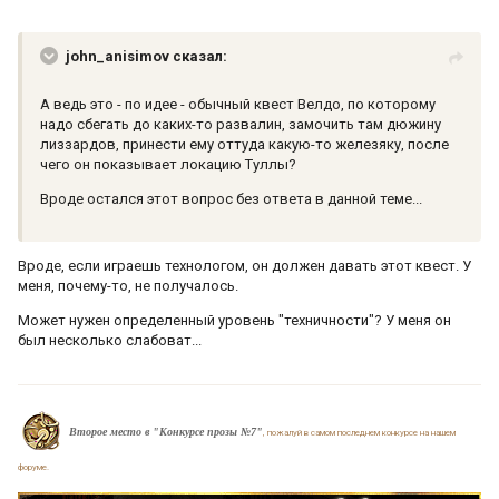
john_anisimov сказал:
А ведь это - по идее - обычный квест Велдо, по которому
надо сбегать до каких-то развалин, замочить там дюжину
лиззардов, принести ему оттуда какую-то железяку, после
чего он показывает локацию Туллы?
Вроде остался этот вопрос без ответа в данной теме...
Вроде, если играешь технологом, он должен давать этот квест. У
меня, почему-то, не получалось.
Может нужен определенный уровень "техничности"? У меня он
был несколько слабоват...
Второе место в "Конкурсе прозы №7"
, пожалуй в самом последнем конкурсе на нашем
форуме.