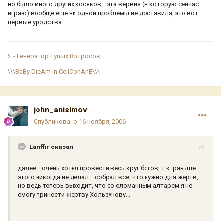
но было много других косяков... эта вервия (в которую сейчас
играю) вообще ещё ни одной проблемы не доставила, это вот
первые уродства...
Я - Генератор Тупых Вопросов...
\\\BaBy DreAm In CellOphAnE\\\
john_anisimov
Опубликовано
16 ноября, 2006
Lanffir сказал:
далее... очень хотел провести весь круг богов, т.к. раньше
этого никогда не делал... собрал всё, что нужно для жертв,
но ведь теперь выходит, что со сломанным алтарём я не
смогу принести жертву Хользунову...