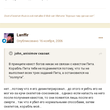
Oost of west en thuis is ook niet alles © Bob van Vliet или "Хорошо там, где нас нет".
Lanffir
Опубликовано
16 ноября, 2006
john_anisimov сказал:
В принципе квест богов никак не связан с квестом Пита.
Корабль Пита тебе не подчиняется потому, что ты не
выполнил всех трех заданий Пита, а остановился на
"полпути".
нет....потому что я его дезинтегрировал... до этого я уибть его не
мог из-за кучи скелетов-союзников... однако если напасть на него
после получения квестов, то они появятся лишь после его
смерти... так что я убил его нормальными способами, затем
скелетов, корабль мой...