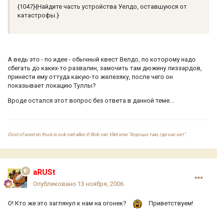
{1047}{Найдите часть устройства Уелдо, оставшуюся от
катастрофы.}
А ведь это - по идее - обычный квест Велдо, по которому надо
сбегать до каких-то развалин, замочить там дюжину лиззардов,
принести ему оттуда какую-то железяку, после чего он
показывает локацию Туллы?
Вроде остался этот вопрос без ответа в данной теме...
Oost of west en thuis is ook niet alles © Bob van Vliet или "Хорошо там, где нас нет".
aRUSt
Опубликовано
13 ноября, 2006
О! Кто же это заглянул к нам на огонек?
Приветствуем!