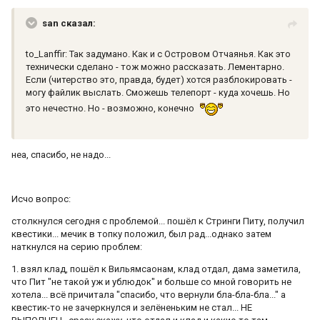
san сказал:
to_Lanffir: Так задумано. Как и с Островом Отчаянья. Как это
технически сделано - тож можно рассказать. Лементарно.
Если (читерство это, правда, будет) хотся разблокировать -
могу файлик выслать. Сможешь телепорт - куда хочешь. Но
это нечестно. Но - возможно, конечно
неа, спасибо, не надо...
Исчо вопрос:
столкнулся сегодня с проблемой... пошёл к Стринги Питу, получил
квестики... мечик в топку положил, был рад...однако затем
наткнулся на серию проблем:
1. взял клад, пошёл к Вильямсаонам, клад отдал, дама заметила,
что Пит "не такой уж и ублюдок" и больше со мной говорить не
хотела... всё причитала "спасибо, что вернули бла-бла-бла..." а
квестик-то не зачеркнулся и зелёненьким не стал... НЕ