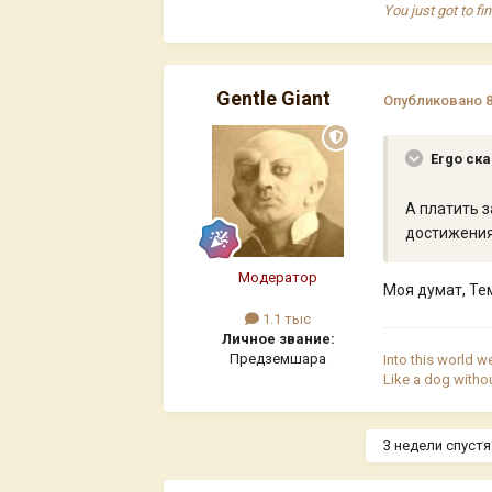
You just got to fi
Gentle Giant
Опубликовано
Ergo ска
А платить з
достижения
Модератор
Моя думат, Те
1.1 тыс
Личное звание:
Предземшара
Into this world w
Like a dog witho
3 недели спустя.