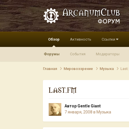
Обзор
Активность
Ссылки
Форумы
События
Модераторы
Главная
Мировоззрение
Музыка
Last
LAST.FM
Автор
Gentle Giant
7 января, 2008
в
Музыка