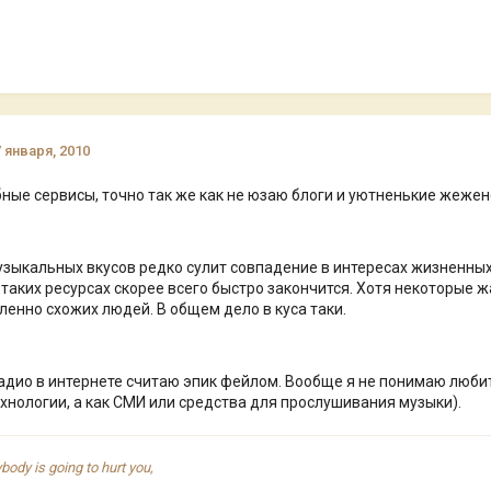
7 января, 2010
ные сервисы, точно так же как не юзаю блоги и уютненькие жежен
зыкальных вкусов редко сулит совпадение в интересах жизненных
 таких ресурсах скорее всего быстро закончится. Хотя некоторые 
ленно схожих людей. В общем дело в куса таки.
радио в интернете считаю эпик фейлом. Вообще я не понимаю любит
хнологии, а как СМИ или средства для прослушивания музыки).
ybody is going to hurt you,