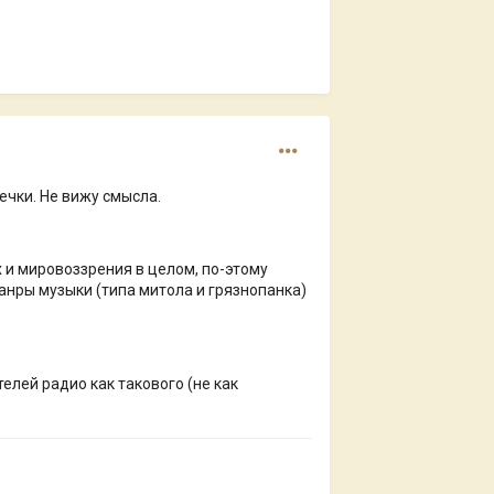
ечки. Не вижу смысла.
 и мировоззрения в целом, по-этому
жанры музыки (типа митола и грязнопанка)
елей радио как такового (не как