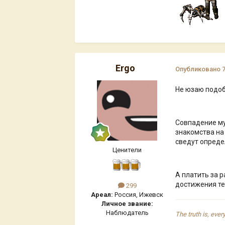
Ergo
Опубликовано
Не юзаю подоб
Совпадение му
знакомства на
сведут опреде
Ценители
А платить за 
достижения те
299
Ареал:
Россия, Ижевск
Личное звание:
Наблюдатель
The truth is, ever