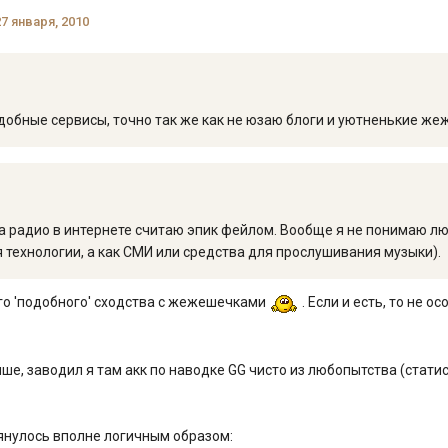
27 января, 2010
добные сервисы, точно так же как не юзаю блоги и уютненькие же
а радио в интернете считаю эпик фейлом. Вообще я не понимаю лю
 технологии, а как СМИ или средства для прослушивания музыки).
го 'подобного' сходства с жежешечками
. Если и есть, то не о
ше, заводил я там акк по наводке GG чисто из любопытства (стати
янулось вполне логичным образом: