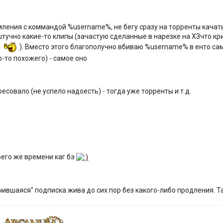
мления с коммандой %username%, не бегу сразу на торренты качать
тучно какие-то клипы (зачастую сделанные в нарезке на ХЗчто к
). Вместо этого благополучно вбиваю %username% в енто са
-то похожего) - самое оно
ресовало (не успело надоесть) - тогда уже торренты и т.д.
его же времени каг бэ
чившаяся" подписка жива до сих пор без какого-либо продления. Та