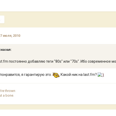
.
27 июля, 2010
сказал:
st.fm постоянно добавляю теги "80s" или "70s". Ибо современное м
- понравится, я гарантирую это.
Какой ник на last.fm?
e’re thrown
ut a bone.