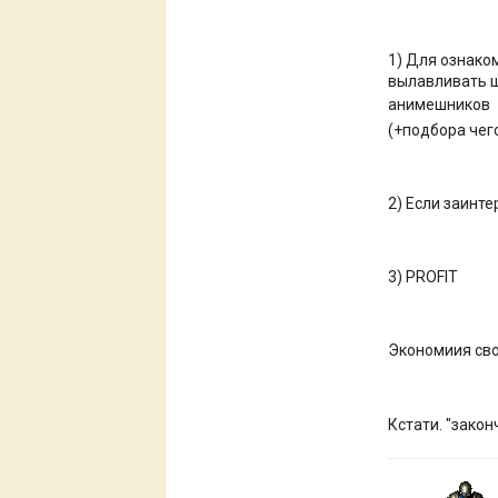
1) Для ознако
вылавливать ш
анимешников
(+подбора чего
2) Если заинте
3) PROFIT
Экономиия сво
Кстати. "закон