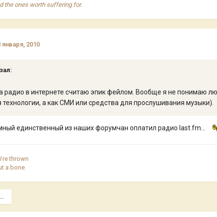
nd the ones worth suffering for.
8 января, 2010
зал:
а радио в интернете считаю эпик фейлом. Вообще я не понимаю лю
 технологии, а как СМИ или средства для прослушивания музыки).
мный единственный из наших форумчан оплатил радио last.fm...
e’re thrown
ut a bone.
..