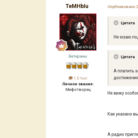
TeMHbIu
Опубликовано
Цитата
Не юзаю по
Ветераны
Цитата
А платить з
достижения
1.5 тыс
Личное звание:
Мифотворец
Не вижу особо
Как указано вы
А радио пригл