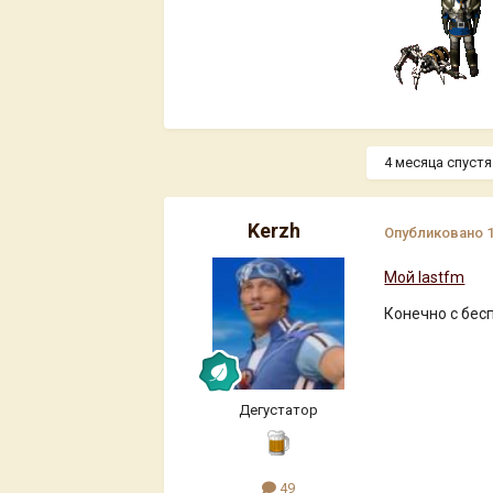
4 месяца спустя.
Kerzh
Опубликовано
Мой lastfm
Конечно с бес
Дегустатор
49