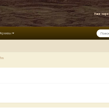
Уже зар
Архивы
.fm