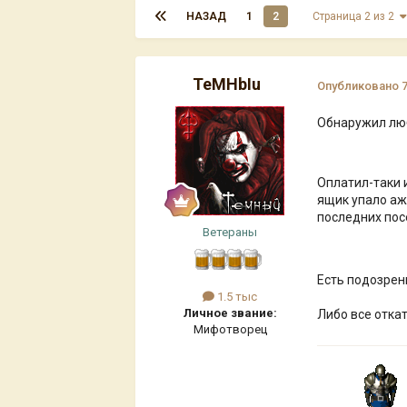
НАЗАД
1
2
Страница 2 из 2
TeMHbIu
Опубликовано
Обнаружил люб
Оплатил-таки и
ящик упало аж
последних пос
Ветераны
Есть подозрени
1.5 тыс
Личное звание:
Либо все отка
Мифотворец