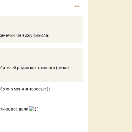
женечки. Не вижу смысла.
бителей радио как такового (не как
собо оно меня интересует))
стика, все дела
)