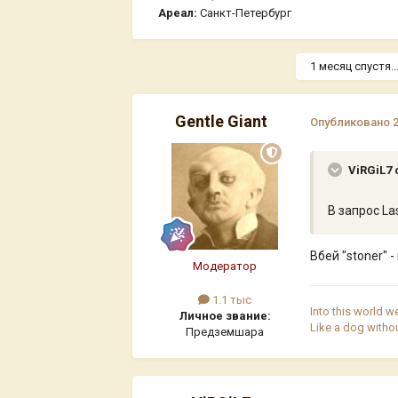
Ареал:
Санкт-Петербург
1 месяц спустя..
Gentle Giant
Опубликовано
ViRGiL7 
В запрос La
Вбей "stoner" 
Модератор
1.1 тыс
Into this world w
Личное звание:
Like a dog witho
Предземшара