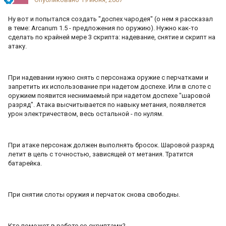
Ну вот и попытался создать "доспех чародея" (о нем я рассказал
в теме: Arcanum 1.5 - предложения по оружию). Нужно как-то
сделать по крайней мере 3 скрипта: надевание, снятие и скрипт на
атаку.
При надевании нужно снять с персонажа оружие с перчатками и
запретить их использование при надетом доспехе. Или в слоте с
оружием появится неснимаемый при надетом доспехе "шаровой
разряд". Атака высчитывается по навыку метания, появляется
урон электричеством, весь остальной - по нулям.
При атаке персонаж должен выполнять бросок. Шаровой разряд
летит в цель с точностью, зависящей от метания. Тратится
батарейка.
При снятии слоты оружия и перчаток снова свободны.
Кто поможет в работе со скриптами?