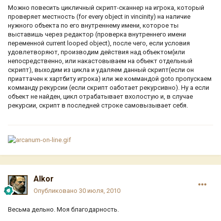
Можно повесить цикличный скрипт-сканнер на игрока, который
проверяет местность (for every object in vincinity) на наличие
нужного объекта по его внутреннему имени, которое ты
выставишь через редактор (проверка внутреннего имени
переменной current looped object), после чего, если условия
удовлетворяют, производим действия над объектом(или
непосредственно, или накастовываем на объект отдельный
скрипт), выходим из цикла и удаляем данный скрипт(если он
приаттачен к хартбиту игрока) или же коммандой goto пропускаем
комманду рекурсии (если скрипт оаботает рекурсивно). Ну а если
объект не найден, цикл отрабатывает вхолостую и, в случае
рекурсии, скрипт в последней строке самовызывает себя.
Alkor
Опубликовано
30 июля, 2010
Весьма дельно. Моя благодарность.