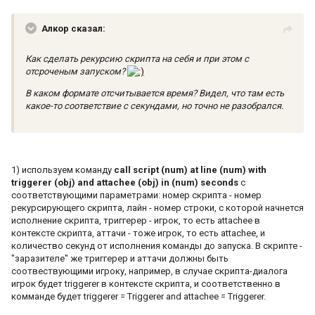
Алкор сказал:
Как сделать рекурсию скрипта на себя и при этом с
отсроченым запуском?
В каком формате отсчитывается время? Видел, что там есть
какое-то соответствие с секундами, но точно не разобрался.
1) используем команду
call script (num) at line (num) with
triggerer (obj) and attachee (obj) in (num) seconds
с
соответствующими параметрами: номер скрипта - номер
рекурсирующего скрипта, лайн - номер строки, с которой начнется
исполнение скрипта, триггерер - игрок, то есть attachee в
контексте скрипта, аттачи - тоже игрок, то есть attachee, и
количество секунд от исполнения команды до запуска. В скрипте -
"заразителе" же триггерер и аттачи должны быть
соотвествующими игроку, например, в случае скрипта-диалога
игрок будет triggerer в контексте скрипта, и соответственно в
комманде будет triggerer = Triggerer and attachee = Triggerer.