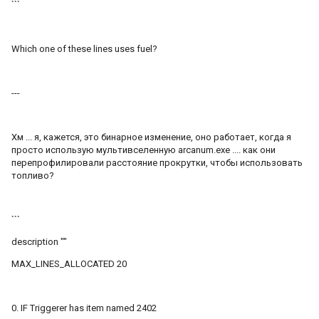
```
Which one of these lines uses fuel?
---
Хм ... я, кажется, это бинарное изменение, оно работает, когда я
просто использую мультивселенную arcanum.exe .... как они
перепрофилировали расстояние прокрутки, чтобы использовать
топливо?
```
description ""
MAX_LINES_ALLOCATED 20
0. IF Triggerer has item named 2402