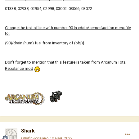
01338, 02938, 02954, 02998, 03002, 03066, 03072
Change the text of line with number 90 in «data\semes\action.mes» file
to:
{90}{drain (num) fuel from inventory of (obj)}
Don't forget to mention that this feature is taken from Arcanum Total
Rebalance mod
Shark
Опубликовано
10 мая, 2022