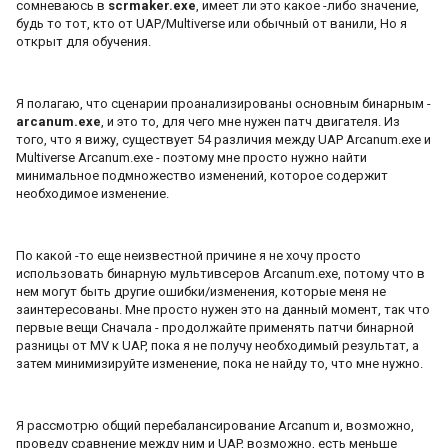
сомневаюсь в
scrmaker.exe
, имеет ли это какое -либо значение,
будь то тот, кто от UAP/Multiverse или обычный от ванили, Но я
открыт для обучения.
Я полагаю, что сценарии проанализированы основным бинарным -
arcanum.exe
, и это то, для чего мне нужен патч двигателя. Из
того, что я вижу, существует 54 различия между UAP Arcanum.exe и
Multiverse Arcanum.exe - поэтому мне просто нужно найти
минимальное подмножество изменений, которое содержит
необходимое изменение.
По какой -то еще неизвестной причине я не хочу просто
использовать бинарную мультивсеров Arcanum.exe, потому что в
нем могут быть другие ошибки/изменения, которые меня не
заинтересованы. Мне просто нужен это на данный момент, так что
первые вещи Сначала - продолжайте применять патчи бинарной
разницы от MV к UAP, пока я не получу необходимый результат, а
затем минимизируйте изменение, пока не найду то, что мне нужно.
Я рассмотрю общий перебалансирование Arcanum и, возможно,
проведу сравнение между ним и UAP, возможно, есть меньше