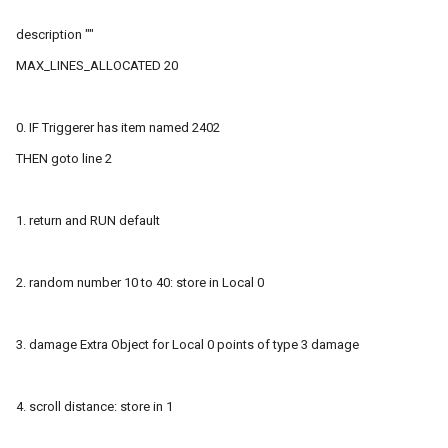
```
description ""
MAX_LINES_ALLOCATED 20
0. IF Triggerer has item named 2402
THEN goto line 2
1. return and RUN default
2. random number 10 to 40: store in Local 0
3. damage Extra Object for Local 0 points of type 3 damage
4. scroll distance: store in 1