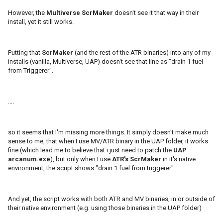
However, the
Multiverse ScrMaker
doesn't see it that way in their
install, yet it still works.
Putting that
ScrMaker
(and the rest of the ATR binaries) into any of my
installs (vanilla, Multiverse, UAP) doesn't see that line as "drain 1 fuel
from Triggerer".
....
so it seems that I'm missing more things. It simply doesn't make much
sense to me, that when I use MV/ATR binary in the UAP folder, it works
fine (which lead me to believe that i just need to patch the
UAP
arcanum.exe
), but only when I use
ATR's ScrMaker
in it's native
environment, the script shows "drain 1 fuel from triggerer".
And yet, the script works with both ATR and MV binaries, in or outside of
their native environment (e.g. using those binaries in the UAP folder)