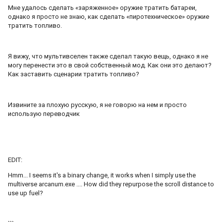
Мне удалось сделать «заряженное» оружие тратить батареи,
однако я просто не знаю, как сделать «пиротехническое» оружие
тратить топливо.
Я вижу, что мультивселен также сделал такую вещь, однако я не
могу перенести это в свой собственный мод. Как они это делают?
Как заставить сценарии тратить топливо?
Извините за плохую русскую, я не говорю на нем и просто
использую переводчик
EDIT:
Hmm... I seems it's a binary change, it works when I simply use the
multiverse arcanum.exe .... How did they repurpose the scroll distance to
use up fuel?