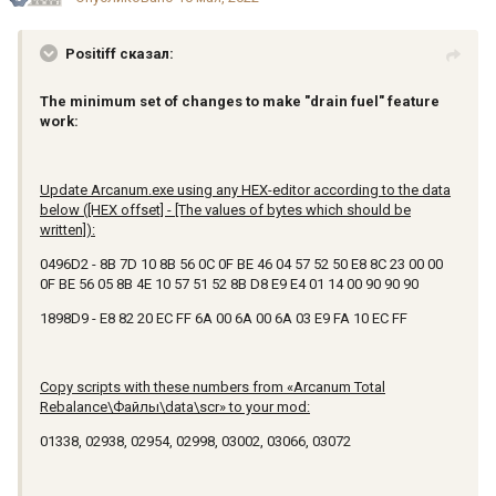
Positiff сказал:
The minimum set of changes to make "drain fuel" feature
work:
Update Arcanum.exe using any HEX-editor according to the data
below ([HEX offset] - [The values of bytes which should be
written]):
0496D2 - 8B 7D 10 8B 56 0C 0F BE 46 04 57 52 50 E8 8C 23 00 00
0F BE 56 05 8B 4E 10 57 51 52 8B D8 E9 E4 01 14 00 90 90 90
1898D9 - E8 82 20 EC FF 6A 00 6A 00 6A 03 E9 FA 10 EC FF
Copy scripts with these numbers from «Arcanum Total
Rebalance\Файлы\data\scr» to your mod:
01338, 02938, 02954, 02998, 03002, 03066, 03072