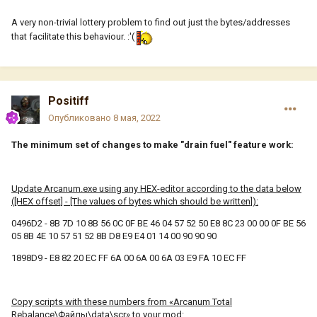
A very non-trivial lottery problem to find out just the bytes/addresses
that facilitate this behaviour. :'(
Positiff
Опубликовано
8 мая, 2022
The minimum set of changes to make "drain fuel" feature work:
Update Arcanum.exe using any HEX-editor according to the data below
([HEX offset] - [The values of bytes which should be written]):
0496D2 - 8B 7D 10 8B 56 0C 0F BE 46 04 57 52 50 E8 8C 23 00 00 0F BE 56
05 8B 4E 10 57 51 52 8B D8 E9 E4 01 14 00 90 90 90
1898D9 - E8 82 20 EC FF 6A 00 6A 00 6A 03 E9 FA 10 EC FF
Copy scripts with these numbers from «Arcanum Total
Rebalance\Файлы\data\scr» to your mod: