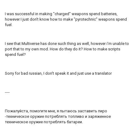
I was successful in making "charged" weapons spend batteries,
however I just don't know how to make "pyrotechnic" weapons spend
fuel.
I see that Multiverse has done such thing as well, however i'm unable to
port that to my own mod. How do they do it? How to make scripts
spend fuel?
Sorry for bad russian, I don't speak it and just use a translator
----
Пожалуйста, помогите мне, я пытаюсь заставить пиро
-техническое оружие потреблять топливо и заряженное
техническое оружие потреблять батареи.