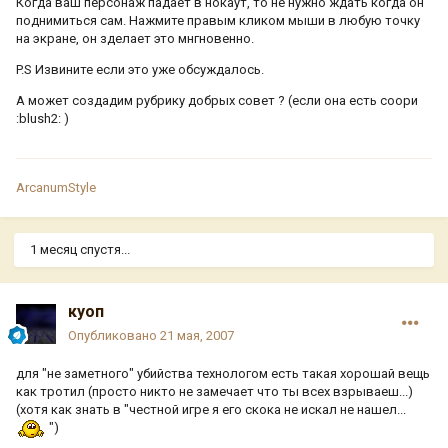
Когда ваш персонаж падает в нокаут, то не нужно ждать когда он
поднимиться сам. Нажмите правым кликом мыши в любую точку
на экране, он зделает это мнгновенно.
P.S Извините если это уже обсуждалось.
А может создадим рубрику добрых совет ? (если она есть соори
:blush2: )
ArcanumStyle
1 месяц спустя...
куоп
Опубликовано
21 мая, 2007
для "не заметного" убийства технологом есть такая хорошай вещь
как тротил (просто никто не замечает что ты всех взрываеш...)
(хотя как знать в "честной игре я его скока не искал не нашел...
")