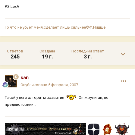
P.S.LexA
То что не убьёт меня,сделает лишь сильнее©Ф.Ницше
Ответов
Создана
Последний ответ
245
19 г.
3 г.
san
Опубликовано
5 февраля, 2007
Такой у него алгоритм развития
Он ж хулиган, по
предъисториии...