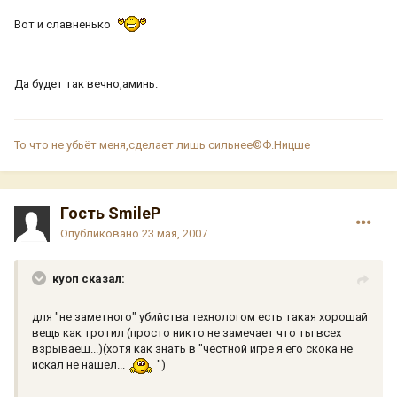
Вот и славненько
Да будет так вечно,аминь.
То что не убьёт меня,сделает лишь сильнее©Ф.Ницше
Гость SmileP
Опубликовано
23 мая, 2007
куоп сказал:
для "не заметного" убийства технологом есть такая хорошай
вещь как тротил (просто никто не замечает что ты всех
взрываеш...)(хотя как знать в "честной игре я его скока не
искал не нашел...
")