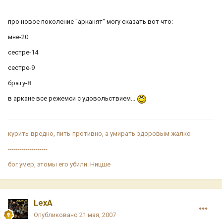
про новое поколение "арканят" могу сказать вот что:
мне-20
сестре-14
сестре-9
брату-8
в аркане все режемси с удовольствием...
курить-вредно, пить-противно, а умирать здоровым жалко
--------------------
бог умер, этомы его убили. Ницше
LexA
Опубликовано
21 мая, 2007