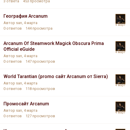
3
ответа
453
просмотра
География Arcanum
Автор
san
,
4 марта
0
ответов
144
просмотра
Arcanum Of Steamwork Magick Obscura Prima
Official eGuide
Автор
san
,
4 марта
0
ответов
147
просмотров
World Tarantian (promo сайт Arcanum от Sierra)
Автор
san
,
4 марта
0
ответов
118
просмотров
Промосайт Arcanum
Автор
san
,
4 марта
0
ответов
127
просмотров