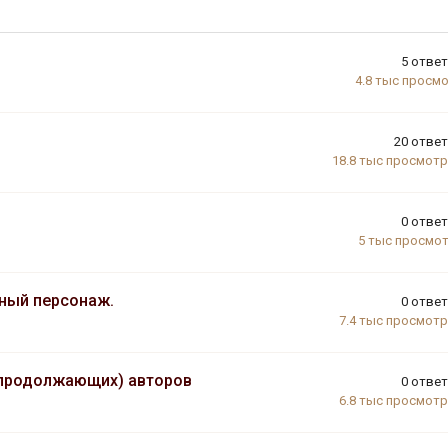
5
отве
4.8 тыс
просм
20
отве
18.8 тыс
просмот
0
отве
5 тыс
просмо
ьный персонаж.
0
отве
7.4 тыс
просмот
 продолжающих) авторов
0
отве
6.8 тыс
просмот