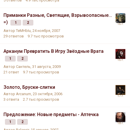
5
ответов
4.9 тыс
просмотра
Приманки Разные, Светящие, Взрывоопасные...
=)
1
2
Автор
TeMHbIu
,
24 ноября, 2007
29
ответов
9.7 тыс
просмотров
Арканум Превратить В Игру Звёздные Врата
1
2
Автор
Сантель
,
31 августа, 2009
21
ответ
9.7 тыс
просмотров
Золото, Бруски-слитки
Автор
Arcanum
,
23 октября, 2006
3
ответа
2.7 тыс
просмотров
Предложение: Новые предметы - Аптечка
1
2
Автор
Balansir
,
15 апреля, 2007