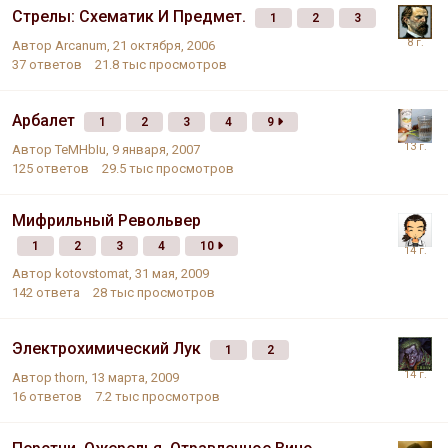
Стрелы: Схематик И Предмет.
1
2
3
Автор
Arcanum
,
21 октября, 2006
37
ответов
21.8 тыс
просмотров
Арбалет
1
2
3
4
9
Автор
TeMHbIu
,
9 января, 2007
125
ответов
29.5 тыс
просмотров
Мифрильный Револьвер
1
2
3
4
10
Автор
kotovstomat
,
31 мая, 2009
142
ответа
28 тыс
просмотров
Электрохимический Лук
1
2
Автор
thorn
,
13 марта, 2009
16
ответов
7.2 тыс
просмотров