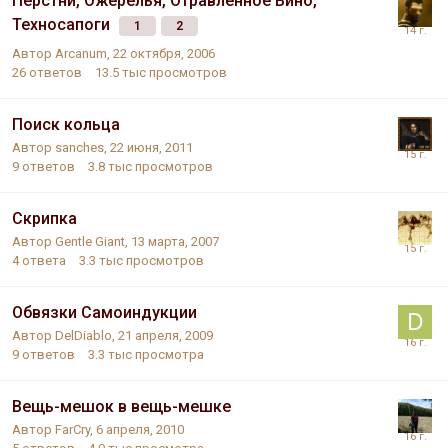
Перстни, Ожерелья, Отравленное Вино,
Техносапоги
1
2
Автор
Arcanum
,
22 октября, 2006
26
ответов
13.5 тыс
просмотров
Поиск кольца
Автор
sanches
,
22 июня, 2011
9
ответов
3.8 тыс
просмотров
Скрипка
Автор
Gentle Giant
,
13 марта, 2007
4
ответа
3.3 тыс
просмотров
Обвязки Самоиндукции
Автор
DelDiablo
,
21 апреля, 2009
9
ответов
3.3 тыс
просмотра
Вещь-мешок в вещь-мешке
Автор
FarCry
,
6 апреля, 2010