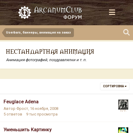
Userbars, баннеры, анимация на заказ
НЕСТАНДАРТНАЯ АНИМАЦИЯ
Анимация фотографий, поздравлялки и т. п.
СОРТИРОВКА
Feuglace Adena
Автор
Фрост
,
16 ноября, 2008
5
ответов
9 тыс
просмотра
Уменьшить Картинку