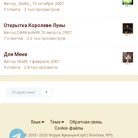
Автор
_Stella_
,
13 октября, 2007
3
ответа
3 тыс
просмотров
Открытка Королеве Луны
Автор
DARKside99
,
26 августа, 2007
7
ответов
3.2 тыс
просмотров
Для Меня
Автор
SkaM
,
1 февраля, 2007
4
ответа
2.8 тыс
просмотр
Подписчики
0
Язык
Тема
Обратная связь
Cookie-файлы
© 2005–2026 Форум Арканум-Клуб | Фэнтези, RPG,